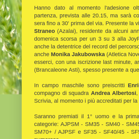
Hanno dato al momento l'adesione olt
partenza, prevista alle 20.15, ma sarà c
sera fino a 30' prima del via. Presente la vin
Straneo
(Azalai), residente da alcuni an
domenica scorsa per un 3 su 3 alla JoyRu
anche la detentrice del record del percor
anche
Monika Jakubowska
(Atletica No
esserci, con una iscrizione last minute,
(Brancaleone Asti), spesso presente a que
In campo maschile sono preiscritti
Enr
compagno di squadra
Andrea Albertosi
,
Scrivia, al momento i più accreditati per la v
Saranno premiati il 1° uomo e la prima
categorie: AJPSM - SM35 - SM40 - SM4
SM70+ / AJPSF e SF35 - SF40/45 - SF50