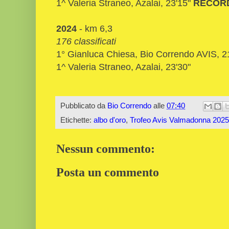
1^ Valeria Straneo, Azalai, 23'15"
RECORD
2024
- km 6,3
176 classificati
1° Gianluca Chiesa, Bio Correndo AVIS, 2
1^ Valeria Straneo, Azalai, 23'30"
Pubblicato da
Bio Correndo
alle
07:40
Etichette:
albo d'oro
,
Trofeo Avis Valmadonna 2025
Nessun commento:
Posta un commento