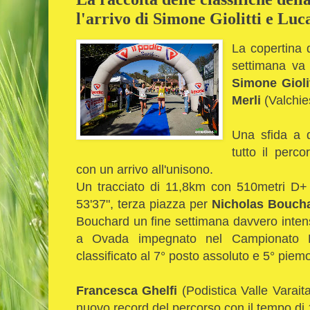
l'arrivo di Simone Giolitti e Luc
La copertina d
settimana va 
Simone Gioli
Merli
(Valchi
Una sfida a 
tutto il perc
con un arrivo all'unisono.
Un tracciato di 11,8km con 510metri D+ c
53'37", terza piazza per
Nicholas Bouch
Bouchard un fine settimana davvero intens
a Ovada impegnato nel Campionato 
classificato al 7° posto assoluto e 5° pie
Francesca Ghelfi
(Podistica Valle Varait
nuovo record del percorso con il tempo di 