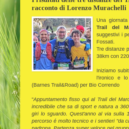
racconto di Lorenzo Murachelli
Una giornata 
Trail del M
suggestivi i p
Fossati.
Tre distanze 
38km con 220
Iniziamo subit
l'ironico e l
(Barnes Trail&Road)
per Bio Correndo
"
Appuntamento fisso qui al Trail del Mar
incredibile che sa di sport e natura a 360
giri lo sguardo. Quest'anno al via sulla
percorso é molto tecnico e i sentieri "da 
padrona. Partenza super veloce nel gruppo 