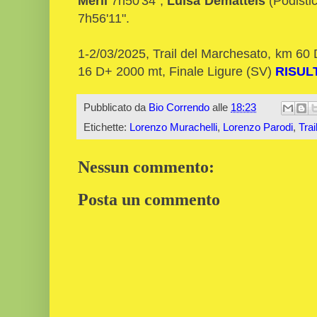
Merli
7h50'34",
Luisa Dematteis
(Podistic
7h56'11".
1-2/03/2025, Trail del Marchesato, km 6
16 D+ 2000 mt, Finale Ligure (SV)
RISUL
Pubblicato da
Bio Correndo
alle
18:23
Etichette:
Lorenzo Murachelli
,
Lorenzo Parodi
,
Tra
Nessun commento:
Posta un commento