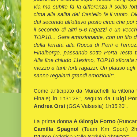
via ma subito fa la differenza il solito fo
cima alla salita del Castello fa il vuoto. D
dal secondo all'ottavo posto circa che poi s
il secondo di altri 5-6 ragazzi e un vecch
TOP10... Gara emozionante, con un tifo da s
della ferrata alla Rocca di Perti e l'emoz
Finalborgo, passando sotto Porta Testa tr
Alla fine chiudo 11esimo, TOP10 sfiorata 
mezzo a tanti forti ragazzi. Un plauso ag
sanno regalarti grandi emozioni!".
Come anticipato da Murachelli la vittoria
Finale) in 1h31'28", seguito da
Luigi P
Andrea Orsi
(GSA Valsesia) 1h35'20".
La prima donna è
Giorgia Forno
(Runcard
Camilla Spagnol
(Team Km Sport) 2h
D'Urso
(Atletica Valle Scrivia) 2h06'33".