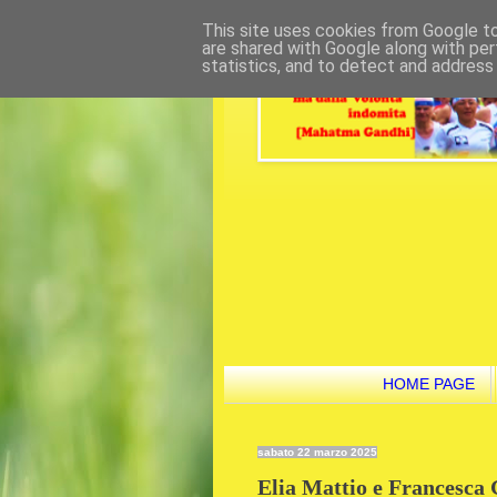
This site uses cookies from Google to 
are shared with Google along with per
statistics, and to detect and address
HOME PAGE
sabato 22 marzo 2025
Elia Mattio e Francesca G