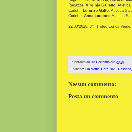
Ragazze:
Virginia Galletto
, Atletic
Cadetti:
Lorenzo Gallo
, Atletica Sa
Cadette:
Anna Laratore
, Atletica Sa
22/03/2025, 34° Trofeo Conca Verde
Pubblicato da
Bio Correndo
alle
20:40
Etichette:
Elia Mattio
,
Gare 2025
,
Rossana
Nessun commento:
Posta un commento