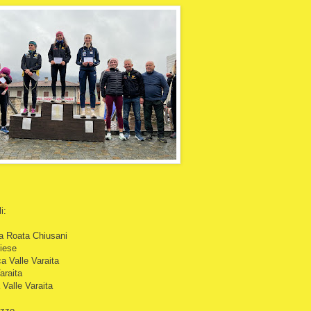
i:
ca Roata Chiusani
liese
ca Valle Varaita
araita
 Valle Varaita
uzzo