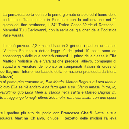
La primavera porta con se le prime giornate di sole ed il fiorire delle
podistiche.
Tra le prime in Piemonte con la collocazione nel 1°
giorno del fine settimana, il 34° Trofeo Conca Verde di Rossana -
Memorial Tuiu Degiovanni, con la regia dei gialloneri della Podistica
Valle Varaita.
Il menù prevede 7,2 km suddivisi in 3 giri con i padroni di casa e
l'Atletica Saluzzo a dettar legge. 9 dei primi 10 posti sono ad
appannaggio delle due società cuneesi. Il primo della classe è
Elia
Mattio
(Podistica Valle Varaita) che precede l'allievo, compagno di
squadra e vincitore del bronzo ai campionati italiani di cross di
teo Bagnus
. Interrompe l'assolo della formazione presieduta da Elena
Saluzzo).
o al primo giro eravamo io, Elia Mattio, Matteo Bagnus e Luca Merli e
 giro Elia se n'è andato e ha fatto gara a sè. Siamo rimasti in tre, io,
ell'ultimo giro Luca Merli si stacca nella salita e Matteo Bagnus mi
to a raggiungerlo negli ultimo 200 metri, ma nella salita con uno sprint
 sul gradino più alto del podio con
Francesca Ghelfi
. Netta la sua
 squadra
Martina Chialvo
, chiude il terzetto delle migliori l'allieva