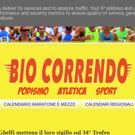
deliver its services and to analyze traffic. Your IP address and
formance and security metrics to ensure quality of service, ge
 abuse.
CALENDARIO MARATONE E MEZZE
CALENDARI REGIONALI
helfi mettono il loro sigillo sul 34° Trofeo