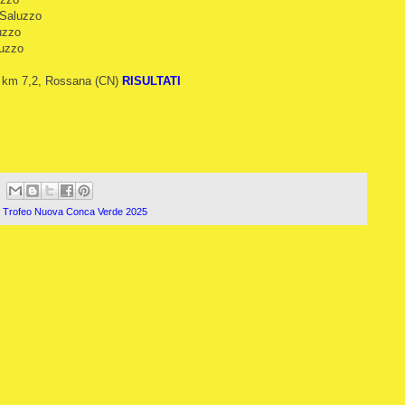
a Saluzzo
luzzo
luzzo
, km 7,2, Rossana (CN)
RISULTATI
,
Trofeo Nuova Conca Verde 2025