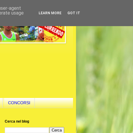
 user-agent
nerate usage
LEARN MORE
GOT IT
CONCORSI
Cerca nel blog