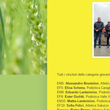
Tutti i vincitori delle categorie giovanil
EM5:
Alessandro Brustolon
, Atleti
EF5:
Elisa Schena
, Podistica Carag
EM8:
Edoardo Lantermino
, Podisti
EF8:
Ester Giolitti
, Podistica Valle V
EM10:
Mattia Lantermino
, Podistica
EF10:
Sofia Felici
, Atletica Saluzzo
Ragazzi:
Pietro Rosso
, Atletica Sal