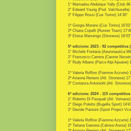
1° Mamadou Abdulaye Yally (Club 96 A
2° Edward Young (Pod. Valchiusella) 
3° Filippo Rossi (Cus Torino) 14’30”
1ª Giorgia Morano (Cus Torino) 16’
2ª Chiara Copelli (Runner Team) 17’4
3ª Eloisa Marsengo (Stronese) 18’03”
5ª edizione: 2023 - 92 competitiva 
1° Michele Fontana (Aeuronautica Mi
2° Francesco Carrera (Carone Noceto
3° Rudy Albano (Parco Alpi Apuane) 1
1ª Valeria Roffino (Fiamme Azzurre) 
2ª Arianna Reniero (Atl. Stronese) 17
3ª Costanza Antoniotti (Atl. Stronese)
6ª edizione: 2024 - 115 competitiva
1° Roberto Di Pasquali (Atl. Vomano)
2° Diego Poletto (Bugella Sport) 14'4
3° Davide Pastore (Sport Project Vco
1ª Valeria Roffino (Fiamme Azzurre)
2ª Tetiana Gamera (Calvesi Aosta) 16
3ª Arianna Reniero (Atl. Stronese) 17'