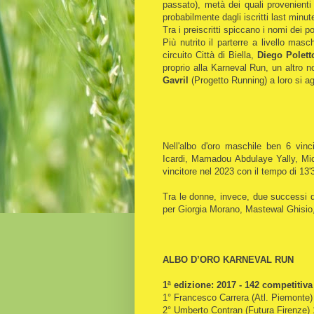
passato), metà dei quali provenienti
probabilmente dagli iscritti last minut
Tra i preiscritti spiccano i nomi dei p
Più nutrito il parterre a livello masc
circuito Città di Biella,
Diego Polett
proprio alla Karneval Run, un altro n
Gavril
(Progetto Running) a loro si 
Nell'albo d'oro maschile ben 6 vinc
Icardi, Mamadou Abdulaye Yally, Mic
vincitore nel 2023 con il tempo di 13'
Tra le donne, invece, due successi d
per Giorgia Morano, Mastewal Ghisio,
ALBO D’ORO KARNEVAL RUN
1ª edizione: 2017 - 142 competitiva
1° Francesco Carrera (Atl. Piemonte)
2° Umberto Contran (Futura Firenze) 