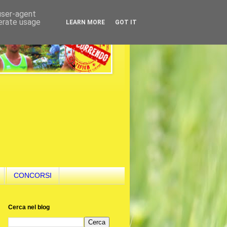
 user-agent
nerate usage
LEARN MORE
GOT IT
CONCORSI
Cerca nel blog