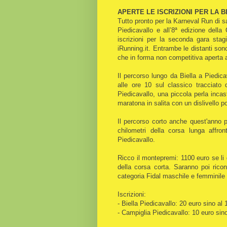
APERTE LE ISCRIZIONI PER LA B
Tutto pronto per la Karneval Run di s
Piedicavallo e all’8ª edizione del
iscrizioni per la seconda gara sta
iRunning.it. Entrambe le distanti son
che in forma non competitiva aperta a 
Il percorso lungo da Biella a Piedica
alle ore 10 sul classico tracciato
Piedicavallo, una piccola perla inca
maratona in salita con un dislivello po
Il percorso corto anche quest'anno p
chilometri della corsa lunga affron
Piedicavallo.
Ricco il montepremi: 1100 euro se li 
della corsa corta. Saranno poi ricon
categoria Fidal maschile e femminile
Iscrizioni:
- Biella Piedicavallo: 20 euro sino al
- Campiglia Piedicavallo: 10 euro sin