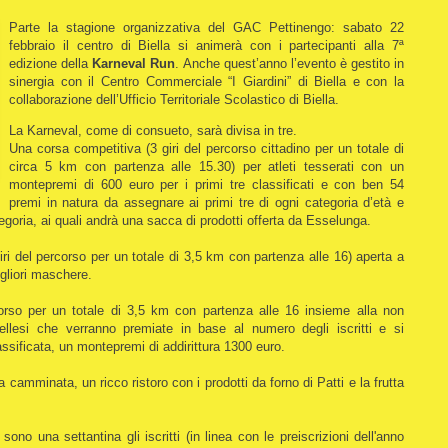
Parte la stagione organizzativa del GAC Pettinengo: sabato 22
febbraio il centro di Biella si animerà con i partecipanti alla 7ª
edizione della
Karneval Run
.
Anche quest’anno l’evento è gestito in
sinergia con il Centro Commerciale “I Giardini” di Biella e con la
collaborazione dell’Ufficio Territoriale Scolastico di Biella.
La Karneval, come di consueto, sarà divisa in tre.
Una corsa competitiva (3 giri del percorso cittadino per un totale di
circa 5 km con partenza alle 15.30) per atleti tesserati con un
montepremi di 600 euro per i primi tre classificati e con ben 54
premi in natura da assegnare ai primi tre di ogni categoria d’età e
tegoria, ai quali andrà una sacca di prodotti offerta da Esselunga.
i del percorso per un totale di 3,5 km con partenza alle 16) aperta a
igliori maschere.
orso per un totale di 3,5 km con partenza alle 16 insieme alla non
iellesi che verranno premiate in base al numero degli iscritti e si
assificata, un montepremi di addirittura 1300 euro.
la camminata, un ricco ristoro con i prodotti da forno di Patti e la frutta
ono una settantina gli iscritti (in linea con le preiscrizioni dell'anno