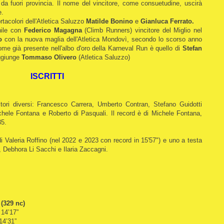
 da fuori provincia. Il nome del vincitore, come consuetudine, uscirà
e.
ortacolori dell'Atletica Saluzzo
Matilde Bonino
e
Gianluca Ferrato.
hile con
Federico Magagna
(Climb Runners) vincitore del Miglio nel
o
con la nuova maglia dell'Atletica Mondovì, secondo lo scorso anno
ome già presente nell'albo d'oro della Karneval Run è quello di
Stefan
aggiunge
Tommaso Olivero
(Atletica Saluzzo)
ISCRITTI
itori diversi: Francesco Carrera, Umberto Contran, Stefano Guidotti
hele Fontana e Roberto di Pasquali. Il record è di Michele Fontana,
35.
i Valeria Roffino (nel 2022 e 2023 con record in 15'57") e uno a testa
 Debhora Li Sacchi e Ilaria Zaccagni.
 (329 nc)
 14’17”
14’31”