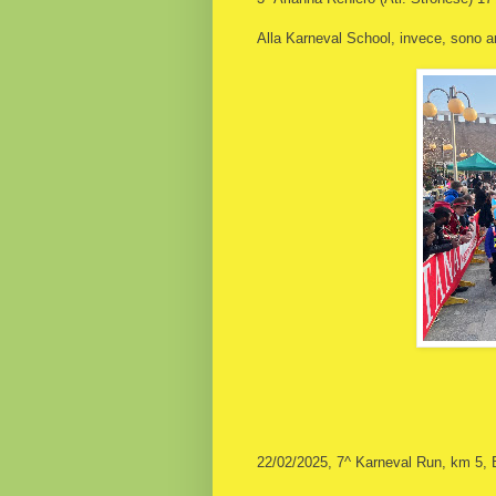
Alla Karneval School, invece, sono an
22/02/2025, 7^ Karneval Run, km 5, 