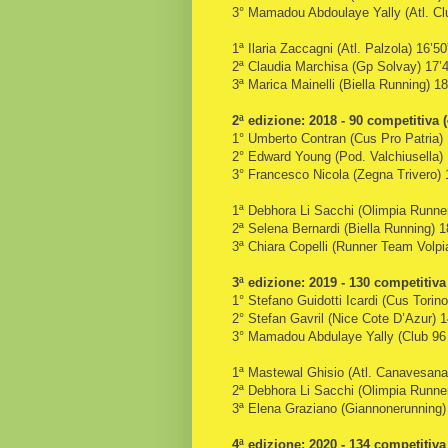
3° Mamadou Abdoulaye Yally (Atl. Clu
1ª Ilaria Zaccagni (Atl. Palzola) 16’50
2ª Claudia Marchisa (Gp Solvay) 17’4
3ª Marica Mainelli (Biella Running) 18
2ª edizione: 2018 - 90 competitiva 
1° Umberto Contran (Cus Pro Patria) 
2° Edward Young (Pod. Valchiusella) 
3° Francesco Nicola (Zegna Trivero) 
1ª Debhora Li Sacchi (Olimpia Runner
2ª Selena Bernardi (Biella Running) 1
3ª Chiara Copelli (Runner Team Volpi
3ª edizione: 2019 - 130 competitiva
1° Stefano Guidotti Icardi (Cus Torino
2° Stefan Gavril (Nice Cote D’Azur) 1
3° Mamadou Abdulaye Yally (Club 96 A
1ª Mastewal Ghisio (Atl. Canavesana
2ª Debhora Li Sacchi (Olimpia Runner
3ª Elena Graziano (Giannonerunning)
4ª edizione: 2020 - 134 competitiva