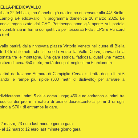
IELLA-PIEDICAVALLO
abato 22 febbaio, ma è anche già ora tempo di pensare alla 44ª Biella-
la Campiglia-Piedicavallo, in programma domenica 16 marzo 2025. Le
gionale organizzata dal GAC Pettinengo sono già aperte sul portale
o corribili sia in forma competitiva per tesserati Fidal, EPS e Runcard
tutti.
vallo partirà dalla rinnovata piazza Vittorio Veneto nel cuore di Biella
 di 18,5 chilometri che si snoda verso la Valle Cervo, arrivando a
stonata tra le montagne. Una gara storica, faticosa, quasi una mezza
sitivo di circa 650 metri, metà dei quali negli ultimi 6 chilometri.
artirà da frazione Asmara di Campiglia Cervo: si tratta degli ultimi 6
tando le rampe più ripide (300 metri di dislivello) per arrivare a
divideranno i primi 5 della corsa lunga; 450 euro andranno ai primi tre
osciuti dei premi in natura di ordine decrescente ai primi 3 di ogni
 sino a S70+ di entrambe le gare.
 12 marzo; 23 euro last minute giorno gara
o al 12 marzo; 12 euro last minute giorno gara