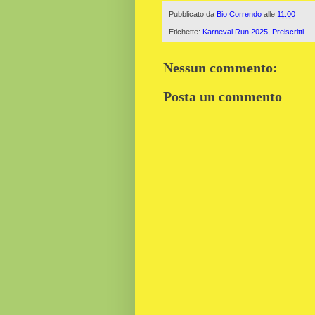
Pubblicato da
Bio Correndo
alle
11:00
Etichette:
Karneval Run 2025
,
Preiscritti
Nessun commento:
Posta un commento