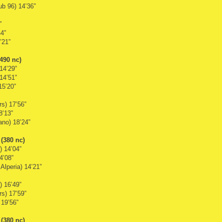
b 96) 14’36”
”
4”
’21”
(490 nc)
14’29”
14’51”
15’20”
s) 17’56”
8’13”
ano) 18’24”
 (380 nc)
) 14’04”
4’08”
lperia) 14’21”
) 16’49”
s) 17’59”
 19’56”
 (380 nc)