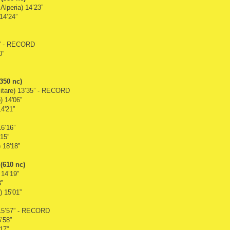
lperia) 14’23”
14’24”
02” - RECORD
0”
(350 nc)
litare) 13’35” - RECORD
) 14'06”
4'21”
16’16”
’15”
 18'18”
 (610 nc)
 14’19”
3”
) 15'01”
 15’57” - RECORD
’58”
17”