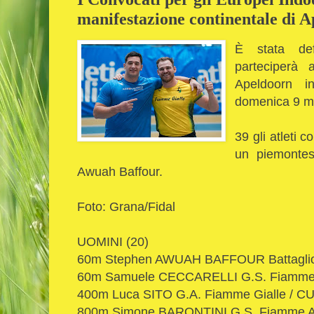
manifestazione continentale di 
È stata def
parteciperà 
Apeldoorn 
domenica 9 m
39 gli atleti 
un piemontese
Awuah Baffour.
Foto: Grana/Fidal
UOMINI (20)
60m Stephen AWUAH BAFFOUR Battaglio C
60m Samuele CECCARELLI G.S. Fiamme Or
400m Luca SITO G.A. Fiamme Gialle / CUS
800m Simone BARONTINI G.S. Fiamme A