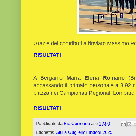
Grazie dei contributi all'inviato Massimo Po
RISULTATI
A Bergamo
Maria Elena Romano
(B
abbassando il primato personale a 8.92 
piazza nei Campionati Regionali Lombardi
RISULTATI
Pubblicato da
Bio Correndo
alle
12:00
Etichette:
Giulia Guglielmi
,
Indoor 2025