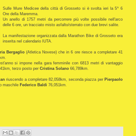
Sulle Mure Medicee della città di Grosseto si è svolta ieri la 5^ 6
Ore della Maremma.
Un anello di 1757 metri da percorrere più volte possibile nell'arco
delle 6 ore, un tracciato misto asfalto/sterrato con due brevi salite.
La manifestazione organizzata dalla Marathon Bike di Grosseto era
inserita nel calendario IUTA.
aria Bergaglio
(Atletica Novese) che in 6 ore riesce a completare 41
4 km.
est'anno si impone nella gara femminile con 6813 metri di vantaggio
41km, terzo posto per
Cristina Solano
66,789km.
gan
riuscendo a completare 82,058km, seconda piazza per
Pierpaolo
io maschile
Federico Baldi
76,051km.