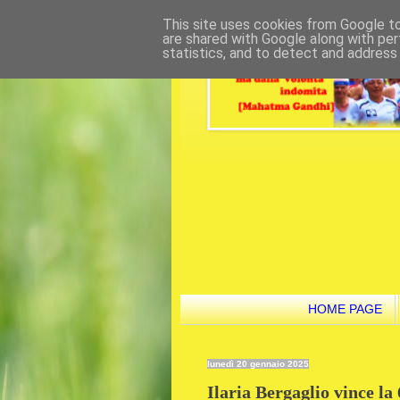
This site uses cookies from Google to 
are shared with Google along with per
statistics, and to detect and address
HOME PAGE
lunedì 20 gennaio 2025
Ilaria Bergaglio vince l