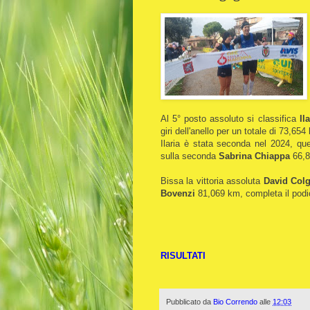
Al 5° posto assoluto si classifica
Il
giri dell'anello per un totale di 73,65
Ilaria è stata seconda nel 2024, qu
sulla seconda
Sabrina Chiappa
66,8
Bissa la vittoria assoluta
David Col
Bovenzi
81,069 km, completa il pod
RISULTATI
Pubblicato da
Bio Correndo
alle
12:03