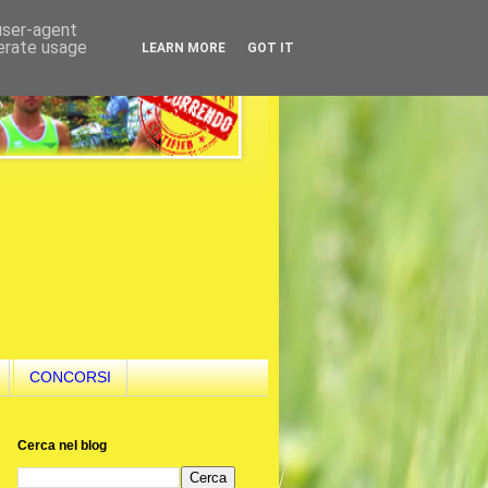
 user-agent
nerate usage
LEARN MORE
GOT IT
CONCORSI
Cerca nel blog