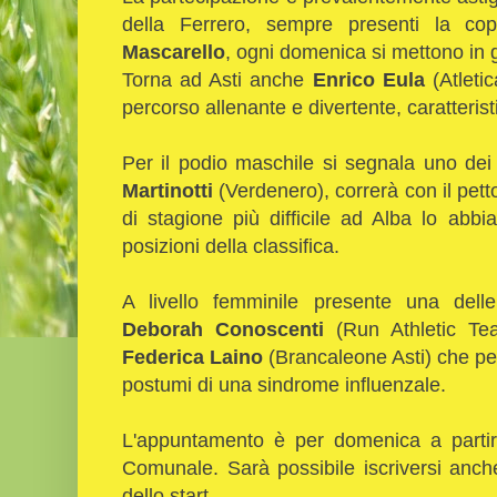
della Ferrero, sempre presenti la cop
Mascarello
, ogni domenica si mettono in 
Torna ad Asti anche
Enrico Eula
(Atleti
percorso allenante e divertente, caratteris
Per il podio maschile si segnala uno dei
Martinotti
(Verdenero), correrà con il pett
di stagione più difficile ad Alba lo abbi
posizioni della classifica.
A livello femminile presente una dell
Deborah Conoscenti
(Run Athletic Tea
Federica Laino
(Brancaleone Asti) che per
postumi di una sindrome influenzale.
L'appuntamento è per domenica a partir
Comunale. Sarà possibile iscriversi anch
dello start.