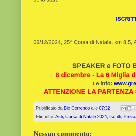
ISCRIT
08/12/2024, 25^ Corsa di Natale, km 8,5, 
SPEAKER e FOTO Bi
8 dicembre - La 6 Miglia d
Le info:
www.gree
ATTENZIONE LA PARTENZA S
Pubblicato da
Bio Correndo
alle
07:32
Etichette:
Asti
,
Corsa di Natale 2024
,
Iscritti
,
Preiscr
Nessun commento: