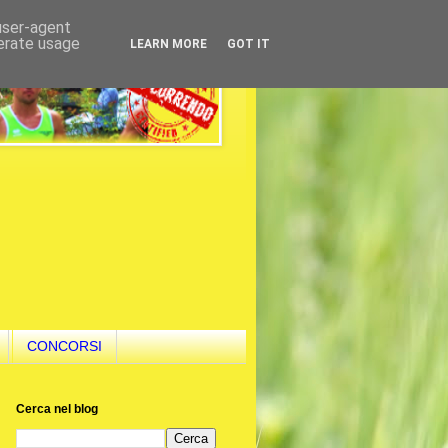
 user-agent
nerate usage
LEARN MORE
GOT IT
CONCORSI
Cerca nel blog