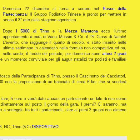
Domenica 22 dicembre si torna a correre nel
Bosco della
Partecipanza
! Il Gruppo Podistico Trinese è pronto per mettere in
scena il 3° atto della stagione agonistica.
Dopo
I 5000 di Trino
e la
Mezza Maratona
ecco l'ultimo
appuntamento a cura di Vanni Mussio & Co: il 25° Cross di Natale!
L'evento, che raggiunge il quarto di secolo, è stato inserito nelle
ultime settimane in calendario nella formula non competitiva ed ha,
nelle corde, il freddo del periodo, per domenica sono
attesi 2 gradi
 un momento conviviale per gli auguri natalizi tra podisti e familiari
l Bosco della Partecipanza di Trino, presso il Cascinotto dei Cacciatori,
.00 con la proposizione di un tracciato di circa 6 km che si snoderà
polare, 5 euro e verrà dato a ciascun partecipante un kilo di riso come
e direttamente sul posto il giorno della gara. I premi? Ci saranno, ma
 sorteggio fra tutti i partecipanti, oltre ai primi 3 gruppi con almeno
6, NC, Trino (VC)
DISPOSITIVO