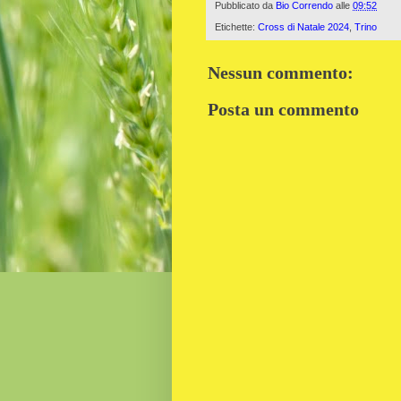
Pubblicato da
Bio Correndo
alle
09:52
Etichette:
Cross di Natale 2024
,
Trino
Nessun commento:
Posta un commento