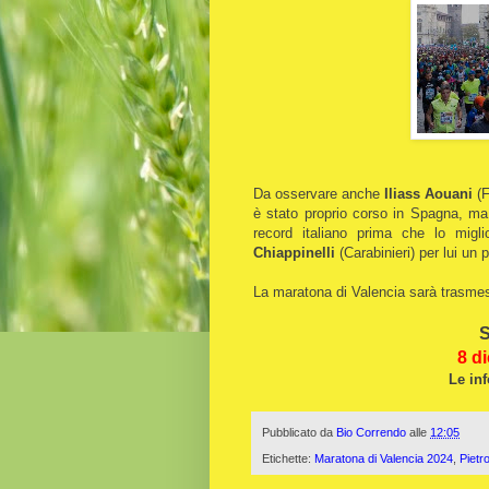
Da osservare anche
Iliass Aouani
(
è stato proprio corso in Spagna, ma
record italiano prima che lo mig
Chiappinelli
(Carabinieri) per lui un
La maratona di Valencia sarà trasmess
S
8 di
Le inf
Pubblicato da
Bio Correndo
alle
12:05
Etichette:
Maratona di Valencia 2024
,
Pietr