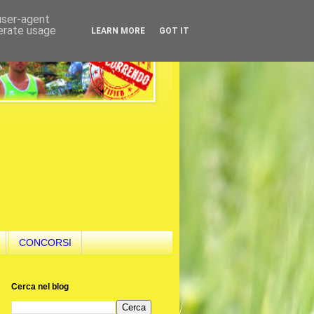
 user-agent
nerate usage
LEARN MORE
GOT IT
CONCORSI
Cerca nel blog