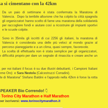
za si cimentano con la 42km
Da un paio di settimane è stata confermata la Maratona di
Valencia. Dopo la terribile alluvione che ha colpito la città spagnola
gli organizzatori hanno scelto di farne una maratona della solidarietà
per raccogliere fondi e aiutare così a ricostruire gli impianti sportivi
e le scuole colpite.
Sono in 35mila gli iscritti di cui 2256 gli italiani, la maratona di
Valencia è considerata una delle più veloci al mondo grazie al
percorso pianeggiante e a un clima, quasi sempre, favorevole.
La scelta di effettuarla non è stata semplice per gli organizzatori,
e difficoltà proprio per dare un segnale di rinascita e creare anche un
r noi italiani il focus è su due illustri debuttanti, i Campioni Italiani
mme Oro) e
Sara Nestola
(Calcestruzzi Corradini).
"Re di Maratona" Stefano Baldini e l'approdo nella 42km è forse la rotta
PEAKER Bio Correndo!
👇
- Torino City Marathon e Half Marathon
per iscriversi:
www.torinocitymarathon.it