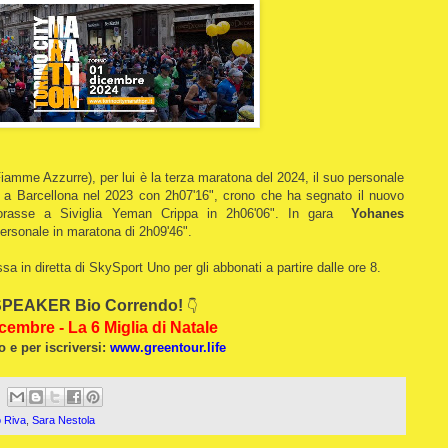
Fiamme Azzurre), per lui è la terza maratona del 2024, il suo personale
 a Barcellona nel 2023 con 2h07'16", crono che ha segnato il nuovo
liorasse a Siviglia Yeman Crippa in 2h06'06". In gara
Yohanes
 personale in maratona di 2h09'46".
a in diretta di SkySport Uno per gli abbonati a partire dalle ore 8.
PEAKER Bio Correndo!
👇
cembre - La 6 Miglia di Natale
o e per iscriversi:
www.greentour.life
o Riva
,
Sara Nestola