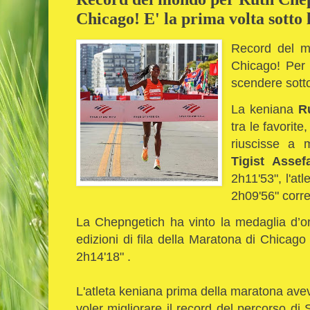
Chicago! E' la prima volta sotto 
Record del mo
Chicago! Per 
scendere sotto
La keniana
R
tra le favorit
riuscisse a m
Tigist Asse
2h11'53", l'at
2h09'56" corr
La Chepngetich ha vinto la medaglia d’o
edizioni di fila della Maratona di Chicag
2h14'18" .
L'atleta keniana prima della maratona aveva
voler migliorare il record del percorso d