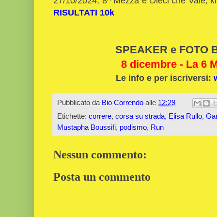
27/10/2024, 8^ Mezza e Dieci che Vale, k
RISULTATI 10k
SPEAKER e FOTO Bi
8 dicembre - La 6 M
Le info e per iscriversi:
Pubblicato da
Bio Correndo
alle
12:29
Etichette:
correre
,
corsa su strada
,
Elisa Rullo
,
Gar
Mustapha Boussifi
,
podismo
,
Run
Nessun commento:
Posta un commento