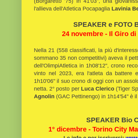
(Borgaretto '75) in 41'03", una giovani
l'allieva dell'Atletica Pocapaglia
Lavinia B
SPEAKER e FOTO Bi
24 novembre - Il Giro di
Nella 21 (558 classificati, la più d'interes
sommano 35 non competitivi) aveva il pett
dell'OlimpiAtletica in 1h08'12", crono re
vinto nel 2023, era l'atleta da battere 
1h10'06" il suo crono di oggi con un assolo 
netta. 2° posto per
Luca Clerico
(Tiger Sp
Agnolin
(GAC Pettinengo) in 1h14'54" è il 
SPEAKER Bio C
1° dicembre - Torino City M
Le info e per iscriversi:
www.