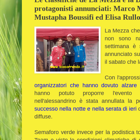
protagonisti annunciati: Marco
Mustapha Boussifi ed Elisa Rull
La Mezza che 
non sono na
settimana è 
annunciato sul
il sabato che 
Con l'appross
organizzatori che hanno dovuto alzare
hanno potuto proporre l'evento
nell'alessandrino è stata annullata la 
successo nella notte e nella serata di ieri
c
diffuse.
Semaforo verde invece per la podistica t
Team e viste le condizioni climatiche di