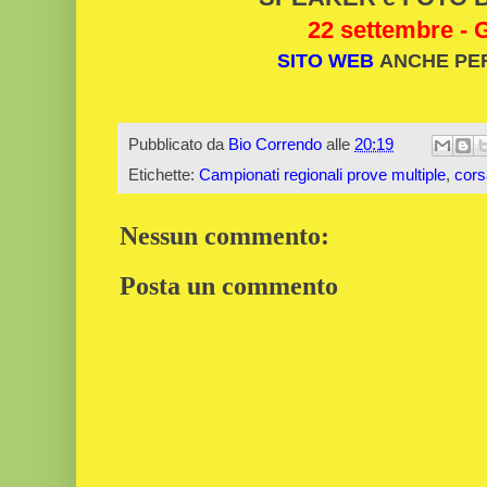
22 settembre - 
SITO WEB
ANCHE PE
Pubblicato da
Bio Correndo
alle
20:19
Etichette:
Campionati regionali prove multiple
,
cors
Nessun commento:
Posta un commento