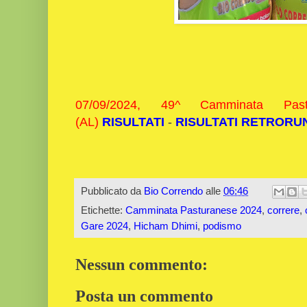
07/09/2024, 49^ Camminata Pas
(AL)
RISULTATI
-
RISULTATI RETRORU
Pubblicato da
Bio Correndo
alle
06:46
Etichette:
Camminata Pasturanese 2024
,
correre
,
Gare 2024
,
Hicham Dhimi
,
podismo
Nessun commento:
Posta un commento