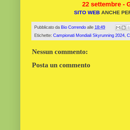
22 settembre - 
SITO WEB
ANCHE PE
Pubblicato da
Bio Correndo
alle
18:49
Etichette:
Campionati Mondiali Skyrunning 2024
,
C
Nessun commento:
Posta un commento