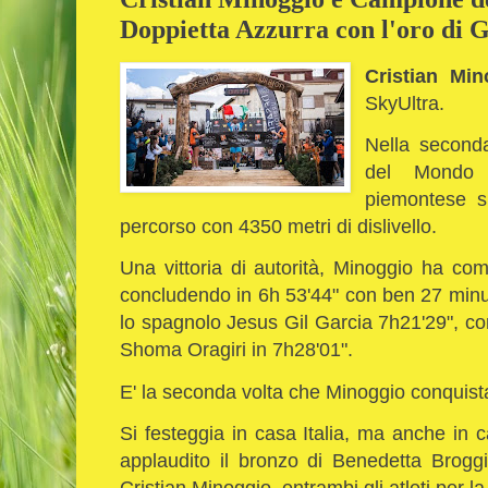
Doppietta Azzurra con l'oro di 
Cristian Mi
SkyUltra.
Nella second
del Mondo 
piemontese s
percorso con 4350 metri di dislivello.
Una vittoria di autorità, Minoggio ha coma
concludendo in 6h 53'44" con ben 27 minut
lo spagnolo Jesus Gil Garcia 7h21'29", com
Shoma Oragiri in 7h28'01".
E' la seconda volta che Minoggio conquista 
Si festeggia in casa Italia, ma anche in
applaudito il bronzo di Benedetta Broggi
Cristian Minoggio, entrambi gli atleti per l