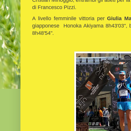
di Francesco Pizzi.
A livello femminile vittoria per
Giulia M
giapponese Honoka Akiyama 8h43'03", 
8h48'54".