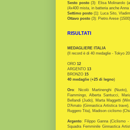
Sesto posto
(3): Elisa Molinarolo (
(4x400 mista, in batteria anche Anna
Settimo posto
(1): Luca Sito, Vladim
Ottavo posto
(3): Pietro Arese (1500
RISULTATI
MEDAGLIERE ITALIA
(Il record è di 40 medaglie - Tokyo 202
ORO
12
ARGENTO
13
BRONZO
15
40 medaglie
(
+25 di legno
)
Oro
: Nicolò Martinenghi (Nuoto
Fiammingo, Alberta Santucci, Mari
Bellandi (Judo), Marta Maggetti (Win
D'Amato (Ginnastica Artistica trave)
Ruggero Tita), Madison ciclismo (Chi
Argento
: Filippo Ganna (Ciclismo - 
Squadra Femminile Ginnastica Artist