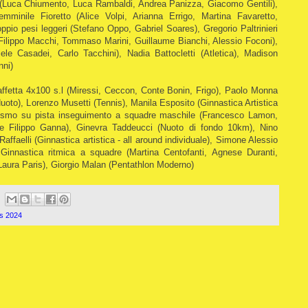
ia (Luca Chiumento, Luca Rambaldi, Andrea Panizza, Giacomo Gentili),
minile Fioretto (Alice Volpi, Arianna Errigo, Martina Favaretto,
io pesi leggeri (Stefano Oppo, Gabriel Soares), Gregorio Paltrinieri
(Filippo Macchi, Tommaso Marini, Guillaume Bianchi, Alessio Foconi),
e Casadei, Carlo Tacchini), Nadia Battocletti (Atletica), Madison
nni)
taffetta 4x100 s.l (Miressi, Ceccon, Conte Bonin, Frigo), Paolo Monna
(Nuoto), Lorenzo Musetti (Tennis), Manila Esposito (Ginnastica Artistica
Ciclismo su pista inseguimento a squadre maschile (Francesco Lamon,
 Filippo Ganna), Ginevra Taddeucci (Nuoto di fondo 10km), Nino
affaelli (Ginnastica artistica - all around individuale), Simone Alessio
 Ginnastica ritmica a squadre (Martina Centofanti, Agnese Duranti,
Laura Paris), Giorgio Malan (Pentathlon Moderno)
is 2024