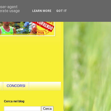
 user-agent
nerate usage
LEARN MORE
GOT IT
CONCORSI
Cerca nel blog