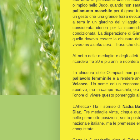
olimpico nello Judo, quando non sarà
pallanuoto maschile
per il grave tor
un gesto che una grande forza evoca
a terra in un giardino del villaggi
considerata idonea per la scomodit
condizionata. La disperazione di
Gim
quello doveva essere la chiusura de
vivere un incubo così...
frase che dic
Al netto delle medaglie e degli atle
ricorderà fra 20 e più anni e ricorder
La chiusura delle Olimpiadi non po
pallavolo femminile
e a rendere anc
Velasco
. Un nome ed un cognome ch
sportive, ma in campo maschile, ora 
l'onore di vivere questo pomeriggio all
L'Atletica? Ha il sorriso di
Nadia Bat
Diaz.
Tre medaglie vinte, cinque quar
nelle prime otto posizioni, sesto pos
nazionale italiane, ma le premesse 
conquistate.