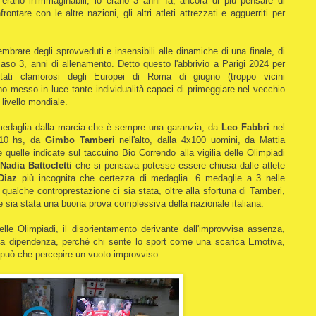
erano inimmaginabili, lo erano 3 anni fa, ancora di più pensare di
ntare con le altre nazioni, gli altri atleti attrezzati e agguerriti per
brare degli sprovveduti e insensibili alle dinamiche di una finale, di
caso 3, anni di allenamento. Detto questo l'abbrivio a Parigi 2024 per
sultati clamorosi degli Europei di Roma di giugno (troppo vicini
o messo in luce tante individualità capaci di primeggiare nel vecchio
livello mondiale.
 medaglia dalla marcia che è sempre una garanzia, da
Leo Fabbri
nel
10 hs, da
Gimbo Tamberi
nell'alto, dalla 4x100 uomini, da Mattia
 quelle indicate sul taccuino Bio Correndo alla vigilia delle Olimpiadi
Nadia Battocletti
che si pensava potesse essere chiusa dalle atlete
Diaz
più incognita che certezza di medaglia. 6 medaglie a 3 nelle
 qualche controprestazione ci sia stata, oltre alla sfortuna di Tamberi,
sia stata una buona prova complessiva della nazionale italiana.
lle Olimpiadi, il disorientamento derivante dall'improvvisa assenza,
 una dipendenza, perchè chi sente lo sport come una scarica Emotiva,
può che percepire un vuoto improvviso.