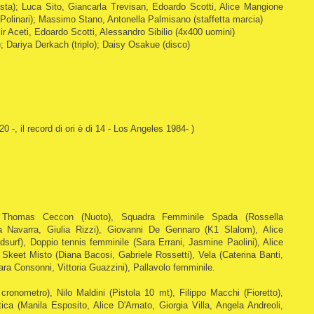
asta); Luca Sito, Giancarla Trevisan, Edoardo Scotti, Alice Mangione
 Polinari); Massimo Stano, Antonella Palmisano (staffetta marcia)
ir Aceti, Edoardo Scotti, Alessandro Sibilio (4x400 uomini)
); Dariya Derkach (triplo); Daisy Osakue (disco)
0 -, il record di ori è di 14 - Los Angeles 1984- )
), Thomas Ceccon (Nuoto), Squadra Femminile Spada (Rossella
a Navarra, Giulia Rizzi), Giovanni De Gennaro (K1 Slalom), Alice
dsurf), Doppio tennis femminile (Sara Errani, Jasmine Paolini), Alice
, Skeet Misto (Diana Bacosi, Gabriele Rossetti), Vela (Caterina Banti,
ara Consonni, Vittoria Guazzini), Pallavolo femminile.
cronometro), Nilo Maldini (Pistola 10 mt), Filippo Macchi (Fioretto),
ica (Manila Esposito, Alice D'Amato, Giorgia Villa, Angela Andreoli,