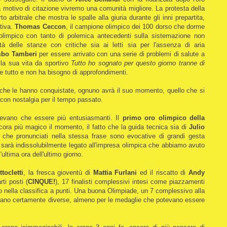
 motivo di citazione vivremo una comunità migliore. La protesta della
to arbitrale che mostra le spalle alla giuria durante gli inni prepartita,
tiva.
Thomas Ceccon
, il campione olimpico dei 100 dorso che dorme
o olimpico con tanto di polemica antecedenti sulla sistemazione non
à delle stanze con critiche sia ai letti sia per l'assenza di aria
bo Tamberi
per essere arrivato con una serie di problemi di salute a
lla sua vita da sportivo
Tutto ho sognato per questo giorno tranne di
e tutto e non ha bisogno di approfondimenti.
ti che le hanno conquistate, ognuno avrà il suo momento, quello che si
à con nostalgia per il tempo passato.
tevano che essere più entusiasmanti. Il
primo oro olimpico della
ora più magico il momento, il fatto che la guida tecnica sia di
Julio
e pronunciati nella stessa frase sono evocative di grandi gesta
sarà indissolubilmente legato all'impresa olimpica che abbiamo avuto
'ultima ora dell'ultimo giorno.
tocletti
, la fresca gioventù di
Mattia Furlani
ed il riscatto di
Andy
ti posti (
CINQUE!
), 17 finalisti complessivi intesi come piazzamenti
to nella classifica a punti. Una buona Olimpiade, un 7 complessivo alla
erano certamente diverse, almeno per le medaglie che potevano essere