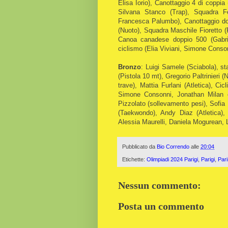
Elisa Iorio), Canottaggio 4 di copp
Silvana Stanco (Trap), Squadra Fem
Francesca Palumbo), Canottaggio dopp
(Nuoto), Squadra Maschile Fioretto 
Canoa canadese doppio 500 (Gabriel
ciclismo (Elia Viviani, Simone Conso
Bronzo
: Luigi Samele (Sciabola), s
(Pistola 10 mt), Gregorio Paltrinieri 
trave), Mattia Furlani (Atletica), 
Simone Consonni, Jonathan Milan e
Pizzolato (sollevamento pesi), Sofia R
(Taekwondo), Andy Diaz (Atletica),
Alessia Maurelli, Daniela Mogurean, 
Pubblicato da
Bio Correndo
alle
20:04
Etichette:
Olimpiadi 2024 Parigi
,
Parigi
,
Par
Nessun commento:
Posta un commento