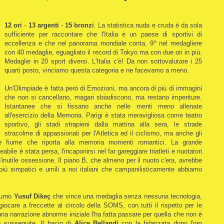
12 ori
-
13 argenti
-
15 bronzi
. La statistica nuda e cruda è da sola
sufficiente per raccontare che l'Italia è un paese di sportivi di
eccellenza e che nel panorama mondiale conta.
9^ nel medagliere
con 40 medaglie, eguagliato il record di Tokyo ma con due ori in più.
Medaglie in 20 sport diversi. L'Italia c'è! Da non sottovalutare i 25
quarti posto, vinciamo questa categoria e ne facevamo a meno.
Un'Olimpiade è fatta però di Emozioni, ma ancora di più di immagini
che non si cancellano, magari sbiadiscono, ma restano imperiture.
Istantanee che si fissano anche nelle menti meno allenate
all'esercizio della Memoria. Parigi è stata meravigliosa come teatro
sportivo, gli stadi strapieni dalla mattina alla sera, le strade
stracolme di appassionati per l'Atletica ed il ciclismo, ma anche gli
de fiume che riporta alla memoria momenti romantici. La grande
le è stata persa, l'incaponirsi nel far gareggiare triatleti e nuotatori
'inutile ossessione. Il piano B, che almeno per il nuoto c'era, avrebbe
 più simpatici e umili a noi italiani che campanilisticamente abbiamo
turno
Yusuf Dikeç
che vince una medaglia senza nessuna tecnologia,
care a freccette al circolo della SOMS, con tutti il rispetto per le
na narrazione abnorme iniziale l'ha fatta passare per quella che non è
 susseguite. Il bacio di
Alice Bellandi
con la fidanzata dopo l'oro