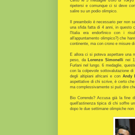
Certo le 5 medaglie d'oro di Tokyo 
ripetersi e comunque ci si deve confro
salire su un podio olimpico.
Il preambolo è necessario per non sem
una sfida fatta di 4 anni, in questo 
l'Italia era endorfinico con i ri
all'appuntamento olimpico?) che hann
continente, ma con crono e misure di 
E allora ci si poteva aspettare una
peso, da
Lorenzo Simonelli
nei 1
Furlani nel lungo. 6 medaglie, queste
con la colpevole sottovalutazione di
degli altipiani africani e con
Andy 
aspettative di chi scrive, è certo che
ma complessivamente si può dire che 
Bio Correndo? Accusa già la fine de
quell'astinenza tipica di chi soffre
dopo le due settimane olimpiche non 