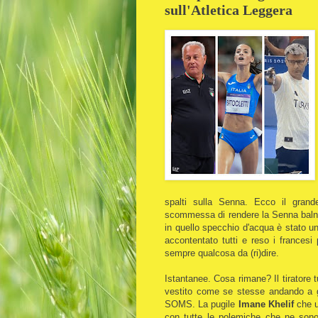
sull'Atletica Leggera
spalti sulla Senna. Ecco il gran
scommessa di rendere la Senna balneabi
in quello specchio d'acqua è stato un
accontentato tutti e reso i francesi
sempre qualcosa da (ri)dire.
Istantanee. Cosa rimane? Il tiratore 
vestito come se stesse andando a gio
SOMS. La pugile
Imane Khelif
che u
con tutte le polemiche che ne sono