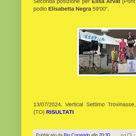
Seconda posizione per
Elisa Arvat
(Pont 
podio
Elisabetta Negra
59'00".
13/07/2024, Vertical Settimo Trovinass
(TO)
RISULTATI
Pubblicato da
Bio Correndo
alle
20:30