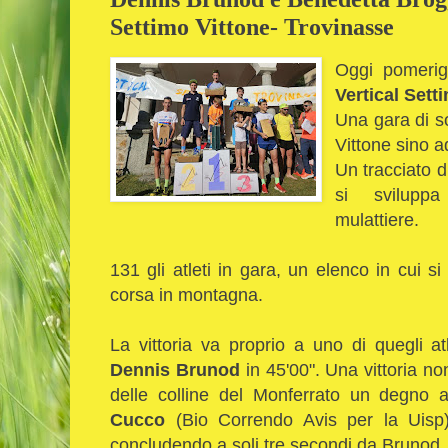
Settimo Vittone- Trovinasse
Oggi pomerigg
Vertical Sett
Una gara di so
Vittone sino ad
Un tracciato d
si svilupp
mulattiere.
131 gli atleti in gara, un elenco in cui si 
corsa in montagna.
La vittoria va proprio a uno di quegli atl
Dennis Brunod
in 45'00". Una vittoria n
delle colline del Monferrato un degno av
Cucco
(Bio Correndo Avis per la Uisp)
concludendo a soli tre secondi da Brunod