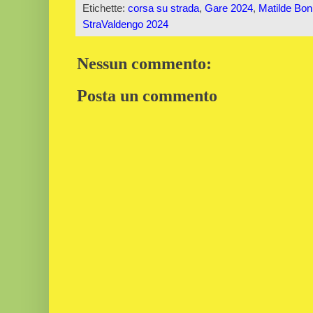
Etichette:
corsa su strada
,
Gare 2024
,
Matilde Bon
StraValdengo 2024
Nessun commento:
Posta un commento