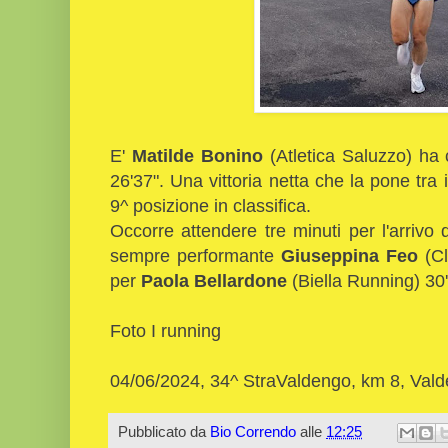
E'
Matilde Bonino
(Atletica Saluzzo) ha 
26'37". Una vittoria netta che la pone tra i
9^ posizione in classifica.
Occorre attendere tre minuti per l'arriv
sempre performante
Giuseppina Feo
(Cl
per
Paola Bellardone
(Biella Running) 30'
Foto I running
04/06/2024, 34^ StraValdengo, km 8, Vald
Pubblicato da
Bio Correndo
alle
12:25