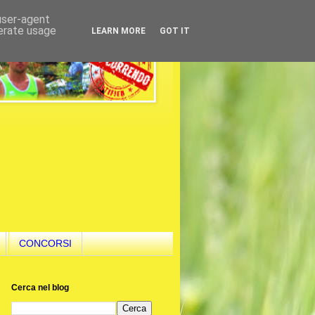
 user-agent
nerate usage
LEARN MORE
GOT IT
CONCORSI
Cerca nel blog