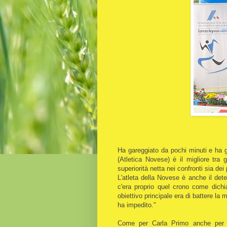
Ha gareggiato da pochi minuti e ha gi
(Atletica Novese) è il migliore tr
superiorità netta nei confronti sia de
L'atleta della Novese è anche il dete
c'era proprio quel crono come dichi
obiettivo principale era di battere l
ha impedito."
Come per Carla Primo anche per Vi