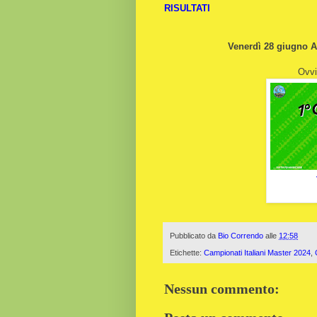
RISULTATI
Venerdì 28 giugno An
Ovvi
Pubblicato da
Bio Correndo
alle
12:58
Etichette:
Campionati Italiani Master 2024
,
Nessun commento: