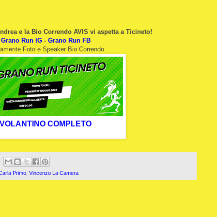
drea e la Bio Correndo AVIS vi aspetta a Ticineto!
Grano Run IG
-
Grano Run FB
amente Foto e Speaker Bio Correndo
VOLANTINO COMPLETO
Carla Primo
,
Vincenzo La Camera