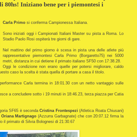
 80hs! Iniziano bene per i piemontesi i
Carla Primo
si conferma Campionessa Italiana.
Sono iniziati oggi i Campionati Italiani Master su pista a Roma. Lo
Stadio Paolo Rosi ospiterà tre giorni di gare.
Nel mattino del primo giorno è scesa in pista una delle atlete più
rappresentative piemontesi Carla Primo (Borgaretto75) nei 5000
metri, distanza in cui detiene il primato italiano SF50 con 17:38.28.
Oggi le condizione non erano quelle per potersi migliorare, caldo
esto caso la scelta è stata quella di portare a casa il titolo.
 performance Carla termina in 18:01.30 con un netto vantaggio sulle
iesce a concludere sotto i 19 minuti in 18:46.23, terza piazza per Catia
egoria SF65 è seconda
Cristina Frontespezi
(Atletica Roata Chiusani)
a
Oriana Martignago
(Azzurra Garbagnate) che con 20:07.12 firma la
do il primato di Silvia Bolognesi di 21:30.67