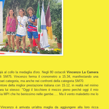
à al collo la medaglia d'oro. Negli 80 ostacoli
Vincenzo La
Camera
a gli SM75. Vincenzo ferma il cronometro a 15.34, manifestando una
i pari categoria, ma anche nei confronti della categoria SM70.
ntore della miglior prestazione italiana con 15.12, in realtà nel mirino
ara lui stesso: "Oggi il bicchiere è mezzo pieno perché oggi il mio
a mia MPI che ho benissimo nelle gambe..... Ma il vento maledetto me lo
ncenzo è arrivata un'altra maglia da aggiungere alla loro ricca