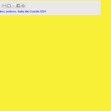
lery
,
podismo
,
Salita alla Guardia 2024