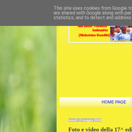
This site uses cookies from Google to 
are shared with Google along with per
statistics, and to detect and address
HOME PAGE
lunedì 13 maggio 2024
Foto e video della 17^ ed