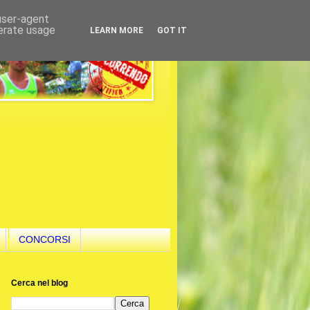
 user-agent
nerate usage
LEARN MORE
GOT IT
CONCORSI
Cerca nel blog