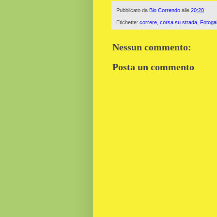
Pubblicato da
Bio Correndo
alle
20:20
Etichette:
correre
,
corsa su strada
,
Fotogal
Nessun commento:
Posta un commento