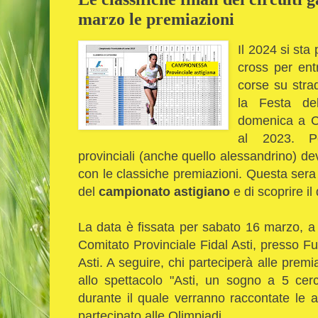
marzo le premiazioni
Il 2024 si sta 
cross per entr
corse su str
la Festa de
domenica a C
al 2023. Pe
provinciali (anche quello alessandrino) de
con le classiche premiazioni. Questa sera è
del
campionato astigiano
e di scoprire i
La data è fissata per sabato 16 marzo, a 
Comitato Provinciale Fidal Asti, presso F
Asti. A seguire, chi parteciperà alle premi
allo spettacolo "Asti, un sogno a 5 ce
durante il quale verranno raccontate le 
partecipato alle Olimpiadi.