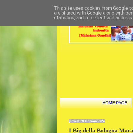
This site uses cookies from Google to 
are shared with Google along with per
statistics, and to detect and address
HOME PAGE
giovedì 29 febbraio 2024
I Big della Bologna Marat