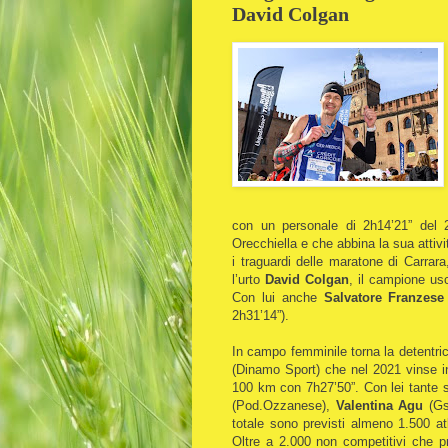
David Colgan
con un personale di 2h14’21” del 
Orecchiella e che abbina la sua attiv
i traguardi delle maratone di Carrar
l’urto
David Colgan
, il campione us
Con lui anche
Salvatore Franzese
2h31’14”).
In campo femminile torna la detentri
(Dinamo Sport) che nel 2021 vinse in 
100 km con 7h27’50”. Con lei tante
(Pod.Ozzanese),
Valentina Agu
(Gsr
totale sono previsti almeno 1.500 a
Oltre a 2.000 non competitivi che p