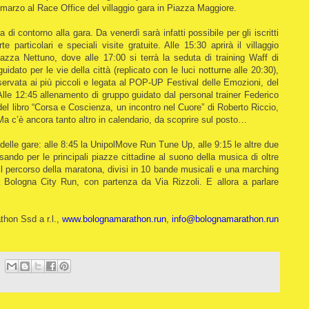
’1 marzo al Race Office del villaggio gara in Piazza Maggiore.
 di contorno alla gara. Da venerdì sarà infatti possibile per gli iscritti
te particolari e speciali visite gratuite. Alle 15:30 aprirà il villaggio
azza Nettuno, dove alle 17:00 si terrà la seduta di training Waff di
idato per le vie della città (replicato con le luci notturne alle 20:30),
servata ai più piccoli e legata al POP-UP Festival delle Emozioni, del
Alle 12:45 allenamento di gruppo guidato dal personal trainer Federico
del libro “Corsa e Coscienza, un incontro nel Cuore” di Roberto Riccio,
a c’è ancora tanto altro in calendario, da scoprire sul posto…
elle gare: alle 8:45 la UnipolMove Run Tune Up, alle 9:15 le altre due
ando per le principali piazze cittadine al suono della musica di oltre
l percorso della maratona, divisi in 10 bande musicali e una marching
Bologna City Run, con partenza da Via Rizzoli. E allora a parlare
thon Ssd a r.l.,
www.bolognamarathon.run
,
info@bolognamarathon.run