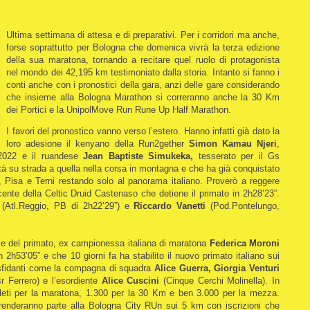
Ultima settimana di attesa e di preparativi. Per i corridori ma anche,
forse soprattutto per Bologna che domenica vivrà la terza edizione
della sua maratona, tornando a recitare quel ruolo di protagonista
nel mondo dei 42,195 km testimoniato dalla storia.
Intanto si fanno i
conti anche con i pronostici della gara, anzi delle gare considerando
che insieme alla Bologna Marathon si correranno anche la 30 Km
dei Portici e la UnipolMove Run Rune Up Half Marathon.
I favori del pronostico vanno verso l’estero. Hanno infatti già dato la
loro adesione il kenyano della Run2gether
Simon Kamau Njeri
,
2022 e il ruandese
Jean Baptiste Simukeka,
tesserato per il Gs
ità su strada a quella nella corsa in montagna e che ha già conquistato
a, Pisa e Terni restando solo al panorama italiano. Proverò a reggere
cente della Celtic Druid Castenaso che detiene il primato in 2h28’23”.
(Atl.Reggio, PB di 2h22’29”) e
Riccardo Vanetti
(Pod.Pontelungo,
ce del primato, ex campionessa italiana di maratona
Federica Moroni
2h53’05” e che 10 giorni fa ha stabilito il nuovo primato italiano sui
 sfidanti come la compagna di squadra
Alice Guerra,
Giorgia Venturi
 Ferrero) e l’esordiente
Alice Cuscini
(Cinque Cerchi Molinella). In
tleti per la maratona, 1.300 per la 30 Km e ben 3.000 per la mezza.
renderanno parte alla Bologna City RUn sui 5 km con iscrizioni che