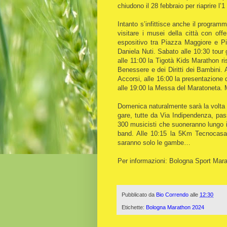
chiudono il 28 febbraio per riaprire l
Intanto s’infittisce anche il programma
visitare i musei della città con offer
espositivo tra Piazza Maggiore e Pi
Daniela Nuti. Sabato alle 10:30 tour gu
alle 11:00 la Tigotà Kids Marathon ri
Benessere e dei Diritti dei Bambini. 
Accorsi, alle 16:00 la presentazione 
alle 19:00 la Messa del Maratoneta. M
Domenica naturalmente sarà la volta d
gare, tutte da Via Indipendenza, pass
300 musicisti che suoneranno lungo i
band. Alle 10:15 la 5Km Tecnocasa 
saranno solo le gambe…
Per informazioni: Bologna Sport Mara
Pubblicato da
Bio Correndo
alle
12:30
Etichette:
Bologna Marathon 2024