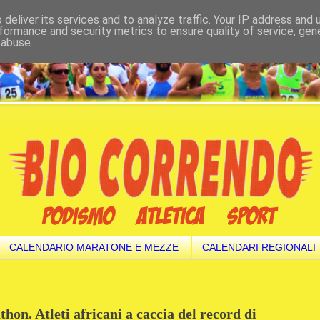
deliver its services and to analyze traffic. Your IP address and
formance and security metrics to ensure quality of service, ge
 abuse.
CALENDARIO MARATONE E MEZZE
CALENDARI REGIONALI
hon. Atleti africani a caccia del record di