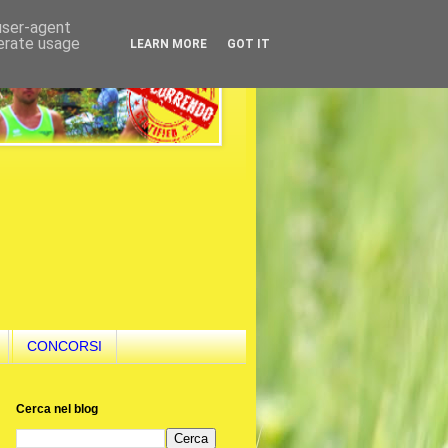
 user-agent
nerate usage
LEARN MORE
GOT IT
CONCORSI
Cerca nel blog