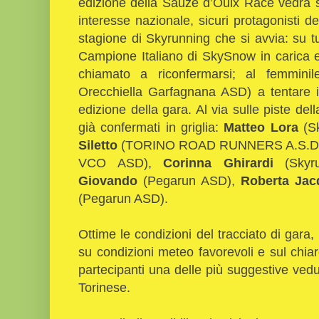
edizione della Sauze d’Oulx Race vedrà sch
interesse nazionale, sicuri protagonisti 
stagione di Skyrunning che si avvia: su t
Campione Italiano di SkySnow in carica e
chiamato a riconfermarsi; al femmin
Orecchiella Garfagnana ASD) a tentare i
edizione della gara. Al via sulle piste della 
già confermati in griglia:
Matteo Lora
(Sk
Siletto
(TORINO ROAD RUNNERS A.S.D
VCO ASD),
Corinna Ghirardi
(Sky
Giovando
(Pegarun ASD),
Roberta Jac
(Pegarun ASD).
Ottime le condizioni del tracciato di gar
su condizioni meteo favorevoli e sul chiaro 
partecipanti una delle più suggestive vedu
Torinese.