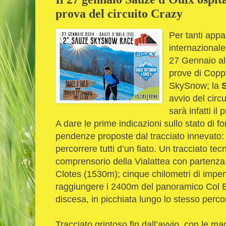
prova del circuito Crazy
Per tanti appas
internazional
27 Gennaio alle
prove di Coppa 
SkySnow; la
avvio del circ
sarà infatti i
A dare le prime indicazioni sullo stato di f
pendenze proposte dal tracciato innevato:
percorrere tutti d’un fiato. Un tracciato tecn
comprensorio della Vialattea con partenza 
Clotes (1530m); cinque chilometri di impen
raggiungere i 2400m del panoramico Col Bas
discesa, in picchiata lungo lo stesso percor
Tracciato grintoso fin dall’avvio, con le ma