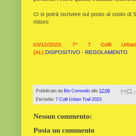
Ci si potrà iscrivere sul posto al costo d
ristoro
03/12/2023, 7^ 7 Colli Urba
(AL)
DISPOSITIVO
-
REGOLAMENTO
Pubblicato da
Bio Correndo
alle
12:06
Etichette:
7 Colli Urban Trail 2023
Nessun commento:
Posta un commento