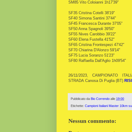
SM85 Vito Coloianni 1h17'39"
SF35 Cristina Cotelli 38'19"
SF40 Simona Santini 37'44"
SF45 Francesca Durante 37'05"
SF50 Anna Spagnoli 39'50"
SF55 Nives Carobbio 39'22"
SF60 Elena Fustella 41'52"
SF65 Cristina Frontespezi 47'42"
SF70 Chiarina D'Alonzo 59'14"
SF75 Lucia Soranzo 51'23"
SF80 Raffaella Dall'Aglio 1h09'54"
26/11/2023, CAMPIONATO IT
STRADA Canosa Di Puglia (BT)
RIS
Pubblicato da
Bio Correndo
alle
19:00
Etichette:
Campioni Italiani Master 10km su
Nessun commento: