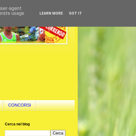
 user-agent
nerate usage
LEARN MORE
GOT IT
CONCORSI
Cerca nel blog