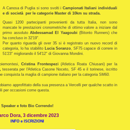
A Canosa di Puglia si sono svolti i
Campionati Italiani individuali
e di società per le categorie Master di 10km su strada.
Quasi 1200 partecipanti provenienti da tutta Italia, non sono
mancate le prestazioni cronometriche di ottimo valore a iniziare dal
primo assoluto
Abdessamad El Yaagoubi
(Bitonto Runners) che
ha concluso in 32'19".
Per quanto riguarda gli over 35 si è registrato un nuovo record di
categoria, lo ha stabilito
Lucia Soranzo
, SF75 capace di correre in
51'23" migliorando il 54'12" di Giovanna Mondini.
 piemontesi,
Cristina Frontespezi
(Atletica Roata Chiusani) per la
,
tesserata per l'Atletica Casone Noceto, SF 45 e il torinese, iscritto
e conquista la maglia di campione italiano per la categoria SM60.
abbiamo approfittato della sua presenza a Vercelli per qualche scatto in
ili per occasioni come questa.
Speaker e foto Bio Correndo!
arco Dora, 3 dicembre 2023
INFO e ISCRIZIONI