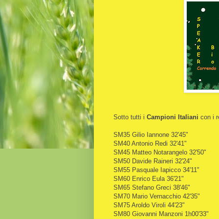
Sotto tutti i
Campioni Italiani
con i r
SM35 Gilio Iannone 32'45"
SM40 Antonio Redi 32'41"
SM45 Matteo Notarangelo 32'50"
SM50 Davide Raineri 32'24"
SM55 Pasquale Iapicco 34'11"
SM60 Enrico Eula 36'21"
SM65 Stefano Greci 38'46"
SM70 Mario Vernacchio 42'35"
SM75 Aroldo Viroli 44'23"
SM80 Giovanni Manzoni 1h00'33"