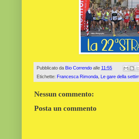
Pubblicato da
Bio Correndo
alle
11:55
Etichette:
Francesca Rimonda
,
Le gare della sett
Nessun commento:
Posta un commento