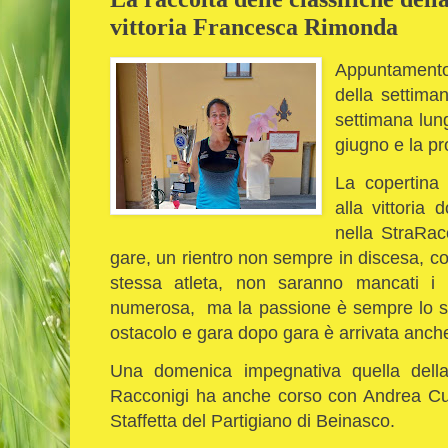
vittoria Francesca Rimonda
Appuntamento 
della settiman
settimana lung
giugno e la pr
La copertina
alla vittoria 
nella StraRacc
gare, un rientro non sempre in discesa, com
stessa atleta, non saranno mancati i s
numerosa, ma la passione è sempre lo st
ostacolo e gara dopo gara è arrivata anche 
Una domenica impegnativa quella del
Racconigi ha anche corso con Andrea Cu
Staffetta del Partigiano di Beinasco.