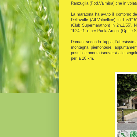
Ranzuglia (Pod.Valmisa) che in volata
La maratona ha avuto il contorno d
Dellavalle (Atl.Valpellice) in 1h59
(Club Supermarathon) in 2h11’55”. N
1h24’21” e per Paola Arrighi (Gp Le S
Domani seconda tappa, l’attesissima
montagna piemontese, appuntament
possibile ancora iscriversi alle sing
per la 10 km.