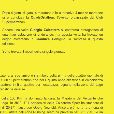
Dopo 4 giorni di gara, 4 maratone o in alternativa 4 mezze maratone
si è conclusa la
QuadrOrtathon
, l'evento organizzato dal Club
Supermarathon.
Ancora una volta
Giorgio Calcaterra
si conferma protagonista di
una manifestazione di endurance, ma questa volta ha trovato un
degno avversario in
Gianluca Coniglio
, la sorpresa di questa
edizione.
Sotto trovate il report delle singole giornate.
aterra al suo arrivo è il simbolo della prima delle quattro giornate di
el Club Supermarathon che per il quinto anno allestisce in coincidenza
maratone in fila, quattro per l’esattezza, ognuna nella zona del Lago
eristiche diverse.
o della 100 Km ha dominato la gara, la Maratona del Vergante che
 lago. In 3h10’11” il portacolori della Calcaterra Sport ha staccato di
 di 20’17” l’austriaco Georg Neuhold. Ancora più netta la vittoria di
’05” l’atleta dell’Adda Running Team ha prevalso per 38’16” su Giulia