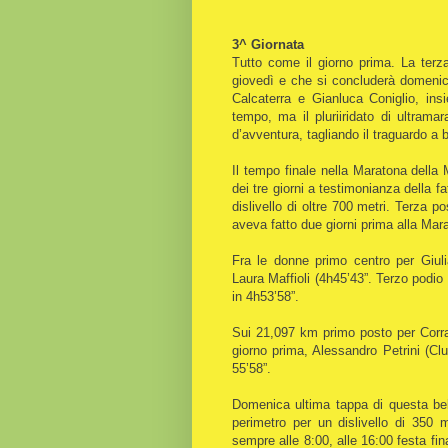
3^ Giornata
Tutto come il giorno prima. La terza
giovedì e che si concluderà domenica
Calcaterra e Gianluca Coniglio, i
tempo, ma il pluriiridato di ultram
d’avventura, tagliando il traguardo a
Il tempo finale nella Maratona della
dei tre giorni a testimonianza della fa
dislivello di oltre 700 metri. Terza
aveva fatto due giorni prima alla Mar
Fra le donne primo centro per Giul
Laura Maffioli (4h45’43”. Terzo podi
in 4h53’58”.
Sui 21,097 km primo posto per Corrad
giorno prima, Alessandro Petrini (C
55’58”.
Domenica ultima tappa di questa bell
perimetro per un dislivello di 350 
sempre alle 8:00, alle 16:00 festa fi