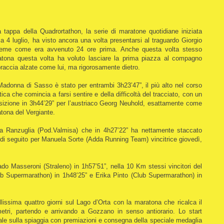
 tappa della Quadrortathon, la serie di maratone quotidiane iniziata
 4 luglio, ha visto ancora una volta presentarsi al traguardo Giorgio
nsieme come era avvenuto 24 ore prima. Anche questa volta stesso
aratona questa volta ha voluto lasciare la prima piazza al compagno
 braccia alzate come lui, ma rigorosamente dietro.
 Madonna di Sasso è stato per entrambi 3h23’47”, il più alto nel corso
tica che comincia a farsi sentire e della difficoltà del tracciato, con un
 posizione in 3h44’29” per l’austriaco Georg Neuhold, esattamente come
atona del Vergiante.
ia Ranzuglia (Pod.Valmisa) che in 4h27’22” ha nettamente staccato
o di seguito per Manuela Sorte (Adda Running Team) vincitrice giovedì,
o Masseroni (Straleno) in 1h57’51”, nella 10 Km stessi vincitori del
lub Supermarathon) in 1h48’25” e Erika Pinto (Club Supermarathon) in
issima quattro giorni sul Lago d’Orta con la maratona che ricalca il
metri, partendo e arrivando a Gozzano in senso antiorario. Lo start
nale sulla spiaggia con premiazioni e consegna della speciale medaglia