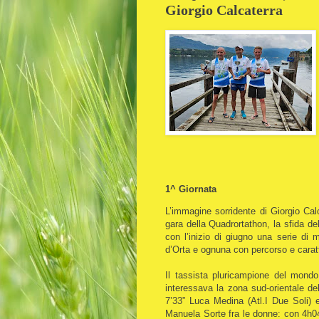
Giorgio Calcaterra
1^ Giornata
L’immagine sorridente di Giorgio Calc
gara della Quadrortathon, la sfida d
con l’inizio di giugno una serie di 
d’Orta e ognuna con percorso e caratt
Il tassista pluricampione del mond
interessava la zona sud-orientale del
7’33” Luca Medina (Atl.I Due Soli) e
Manuela Sorte fra le donne: con 4h04