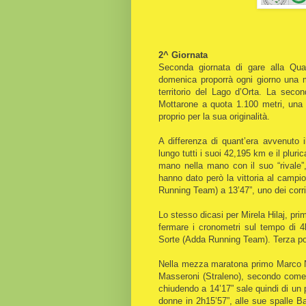
2^ Giornata
Seconda giornata di gare alla Qua
domenica proporrà ogni giorno una 
territorio del Lago d’Orta. La seco
Mottarone a quota 1.100 metri, una
proprio per la sua originalità.
A differenza di quant’era avvenuto 
lungo tutti i suoi 42,195 km e il plu
mano nella mano con il suo “rivale”,
hanno dato però la vittoria al campi
Running Team) a 13’47”, uno dei corrid
Lo stesso dicasi per Mirela Hilaj, pr
fermare i cronometri sul tempo di 4
Sorte (Adda Running Team). Terza pos
Nella mezza maratona primo Marco Ni
Masseroni (Straleno), secondo come 
chiudendo a 14’17” sale quindi di un 
donne in 2h15’57”, alle sue spalle 