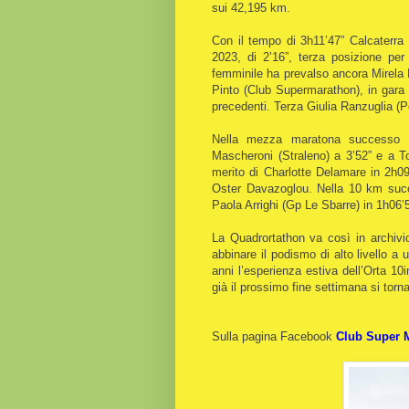
sui 42,195 km.
Con il tempo di 3h11’47” Calcaterra 
2023, di 2’16”, terza posizione pe
femminile ha prevalso ancora Mirela 
Pinto (Club Supermarathon), in gara 
precedenti. Terza Giulia Ranzuglia (Po
Nella mezza maratona successo d
Mascheroni (Straleno) a 3’52” e a T
merito di Charlotte Delamare in 2h0
Oster Davazoglou. Nella 10 km succ
Paola Arrighi (Gp Le Sbarre) in 1h06’5
La Quadrortathon va così in archivi
abbinare il podismo di alto livello 
anni l’esperienza estiva dell’Orta 1
già il prossimo fine settimana si torna
Sulla pagina Facebook
Club Super M