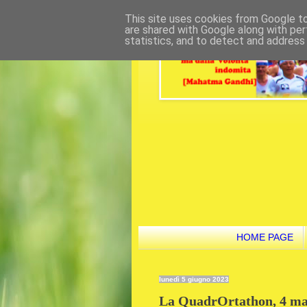
This site uses cookies from Google to 
are shared with Google along with per
statistics, and to detect and address
HOME PAGE
lunedì 5 giugno 2023
La QuadrOrtathon, 4 mara