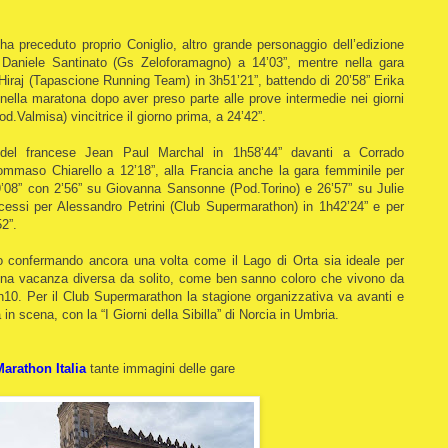
ha preceduto proprio Coniglio, altro grande personaggio dell’edizione
r Daniele Santinato (Gs Zeloforamagno) a 14’03”, mentre nella gara
Hiraj (Tapascione Running Team) in 3h51’21”, battendo di 20’58” Erika
nella maratona dopo aver preso parte alle prove intermedie nei giorni
d.Valmisa) vincitrice il giorno prima, a 24’42”.
el francese Jean Paul Marchal in 1h58’44” davanti a Corrado
ommaso Chiarello a 12’18”, alla Francia anche la gara femminile per
9’08” con 2’56” su Giovanna Sansonne (Pod.Torino) e 26’57” su Julie
essi per Alessandro Petrini (Club Supermarathon) in 1h42’24” e per
2”.
o confermando ancora una volta come il Lago di Orta sia ideale per
a una vacanza diversa da solito, come ben sanno coloro che vivono da
0in10. Per il Club Supermarathon la stagione organizzativa va avanti e
 in scena, con la “I Giorni della Sibilla” di Norcia in Umbria.
arathon Italia
tante immagini delle gare