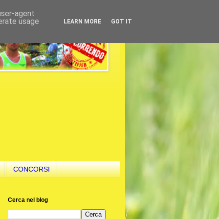
 user-agent
nerate usage
LEARN MORE
GOT IT
CONCORSI
Cerca nel blog