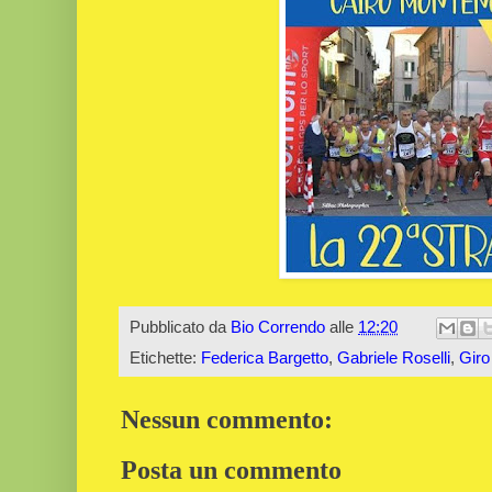
Pubblicato da
Bio Correndo
alle
12:20
Etichette:
Federica Bargetto
,
Gabriele Roselli
,
Giro
Nessun commento:
Posta un commento