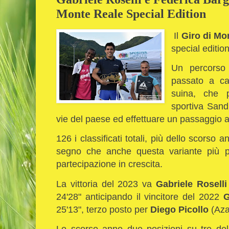
Monte Reale Special Edition
Il
Giro di Mo
special editio
Un percorso 
passato a cau
suina, che 
sportiva Sandr
vie del paese ed effettuare un passaggio al
126 i classificati totali, più dello scorso 
segno che anche questa variante più p
partecipazione in crescita.
La vittoria del 2023 va
Gabriele Rosell
24'28" anticipando il vincitore del 2022
G
25'13", terzo posto per
Diego Picollo
(Aza
Lo scorso anno due posizioni su tre del