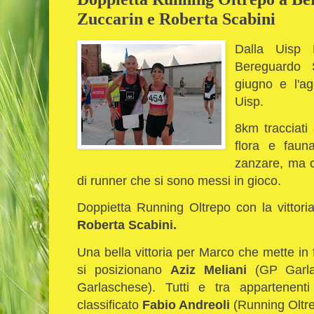
Zuccarin e Roberta Scabini
Dalla Uisp P
Bereguardo S
giugno e l'ag
Uisp.
8km tracciati 
flora e fauna
zanzare, ma c
di runner che si sono messi in gioco.
Doppietta Running Oltrepo con la vittori
Roberta Scabini.
Una bella vittoria per Marco che mette in fil
si posizionano
Aziz Meliani
(GP Garl
Garlaschese). Tutti e tra appartenent
classificato
Fabio Andreoli
(Running Oltre