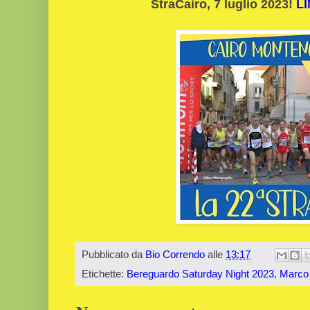
StraCairo, 7 luglio 2023!
LI
Pubblicato da
Bio Correndo
alle
13:17
Etichette:
Bereguardo Saturday Night 2023
,
Marco