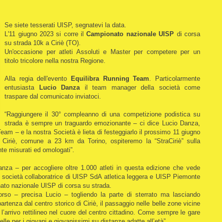
Se siete tesserati UISP, segnatevi la data.
L'11 giugno 2023 si corre il
Campionato nazionale UISP
di corsa
su strada 10k a Ciriè (TO).
Un'occasione per atleti Assoluti e Master per competere per un
titolo tricolore nella nostra Regione.
Alla regia dell'evento
Equilibra Running Team
. Particolarmente
entusiasta
Lucio Danza
il team manager della società come
traspare dal comunicato inviatoci.
“Raggiungere il 30° compleanno di una competizione podistica su
strada è sempre un traguardo emozionante – ci dice Lucio Danza,
am – e la nostra Società è lieta di festeggiarlo il prossimo 11 giugno
Ciriè, comune a 23 km da Torino, ospiteremo la “StraCiriè” sulla
te misurati ed omologati”.
nza – per accogliere oltre 1.000 atleti in questa edizione che vede
i società collaboratrice di UISP SdA atletica leggera e UISP Piemonte
ato nazionale UISP di corsa su strada.
orso – precisa Lucio – togliendo la parte di sterrato ma lasciando
rtenza dal centro storico di Ciriè, il passaggio nelle belle zone vicine
n l’arrivo rettilineo nel cuore del centro cittadino. Come sempre le gare
le per i giovani e giovanissimi su distanze adatte all’età”.