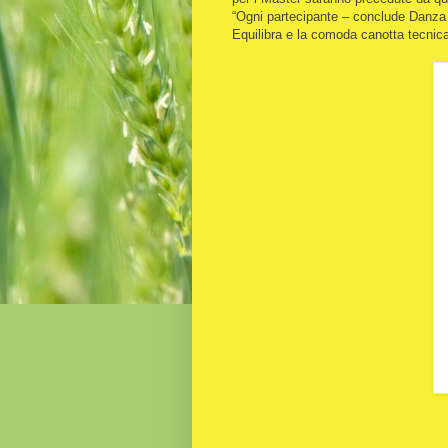
“Ogni partecipante – conclude Danza 
Equilibra e la comoda canotta tecnic