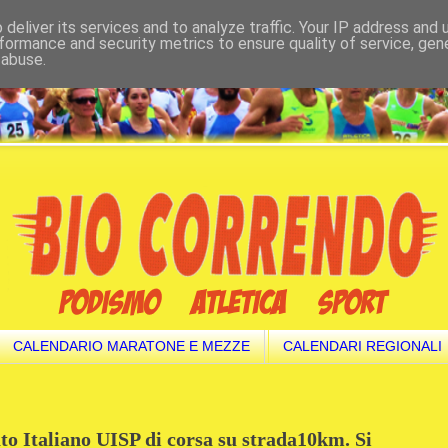
deliver its services and to analyze traffic. Your IP address and
formance and security metrics to ensure quality of service, ge
 abuse.
CALENDARIO MARATONE E MEZZE
CALENDARI REGIONALI
o Italiano UISP di corsa su strada10km. Si