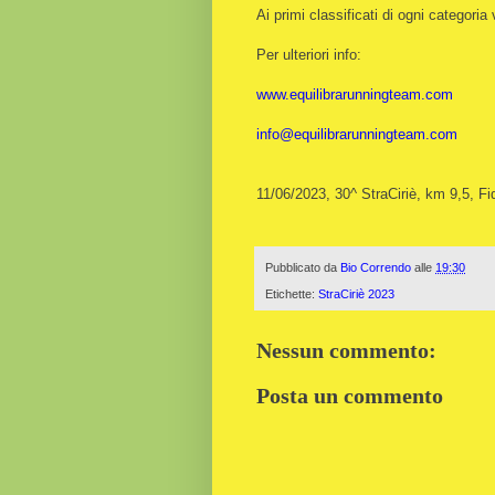
Ai primi classificati di ogni categor
Per ulteriori info:
www.equilibrarunningteam.com
info@equilibrarunningteam.com
11/06/2023, 30^ StraCiriè, km 9,5, Fi
Pubblicato da
Bio Correndo
alle
19:30
Etichette:
StraCiriè 2023
Nessun commento:
Posta un commento