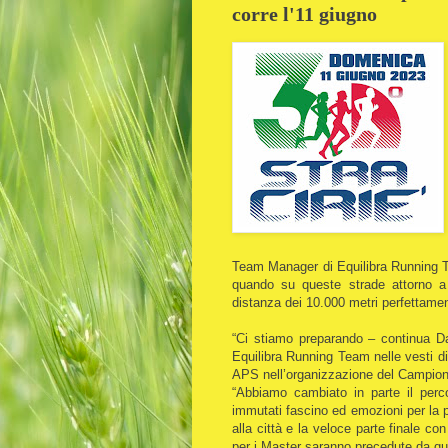
corre l'11 giugno
Team Manager di Equilibra Running Te
quando su queste strade attorno a 
distanza dei 10.000 metri perfettamen
“Ci stiamo preparando – continua Da
Equilibra Running Team nelle vesti d
APS nell’organizzazione del Campion
“Abbiamo cambiato in parte il perc
immutati fascino ed emozioni per la pa
alla città e la veloce parte finale co
per i Master saranno precedute da quel