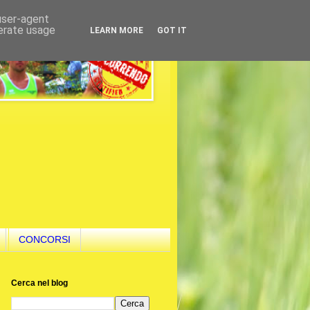
 user-agent
nerate usage
LEARN MORE
GOT IT
CONCORSI
Cerca nel blog