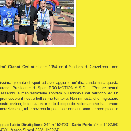
ori”
Gianni Cerlin
i classe 1954 ed il Sindaco di Gravellona Toce
lissima giornata di sport ed aver aggiunto un’altra candelina a questa
Ottone, Presidente di Sport PRO-MOTION A.S.D. – “Portare avanti
essendo la manifestazione sportiva più longeva del territorio, ed un
promuovere il nostro bellissimo territorio. Non mi resta che ringraziare
ostri partner, le istituzioni e tutto il corpo dei volontari che ha sempre
 ringraziamenti, mi emoziona la passione con cui sono sempre pronti a
ggiato F
abio Dirutigliano
34° in 1h24'00",
Dario Porta
79° e 1° SM60
4'30",
Marco Sinesi
323° 1h52'34".