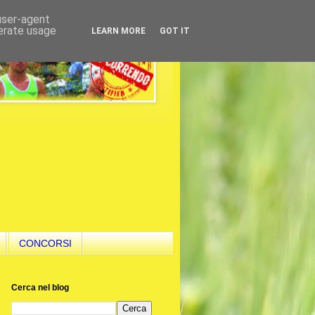
 user-agent
nerate usage
LEARN MORE
GOT IT
CONCORSI
Cerca nel blog