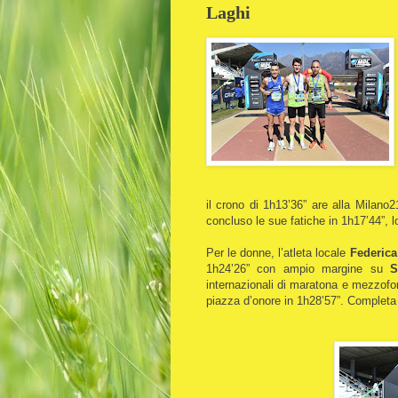
Laghi
il crono di 1h13’36” are alla Milano
concluso le sue fatiche in 1h17’44”, l
Per le donne, l’atleta locale
Federica
1h24’26” con ampio margine su
S
internazionali di maratona e mezzofon
piazza d’onore in 1h28’57”. Completa