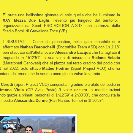
E’ stata una bellissima giornata di sole quella che ha illuminato la
XXV Mezza Due Laghi
, l’evento più longevo del territorio,
organizzato da Sport PRO-MOTION A.S.D. con partenza dallo
Stadio Boroli di Gravellona Toce (VB).
I RISULTATI – Come da pronostico, nella gara maschile si è
affermato
Nathan Baronchelli
(Doctorbike Team ASD) con 1h11’18”
ben staccato dall’atleta locale
Alessandro Lacqua
che ha tagliato il
traguardo in 1h12’51”, a sua volta di misura su
Stefano Velatta
(Maratoneti Genovesi) che si piazza sul terzo gradino del podio con
21 nel 2022. Solo ottavo
Matteo Fodrini
(Sport Project VCO) che ha
ontano dal crono che lo scorso anno gli era valso la vittoria.
 Cerutti
(Sport Project VCO) conquista il gradino più alato del podio in
imona Viola
(GP Avis Pavia) 9 volte azzurra in manifestazioni
do grazie a primati personali di 1h12’59” e 2h33’33”, che conquista la
 il podio
Alessandra Derme
(Rari Nantes Torino) in 1h30’37”.