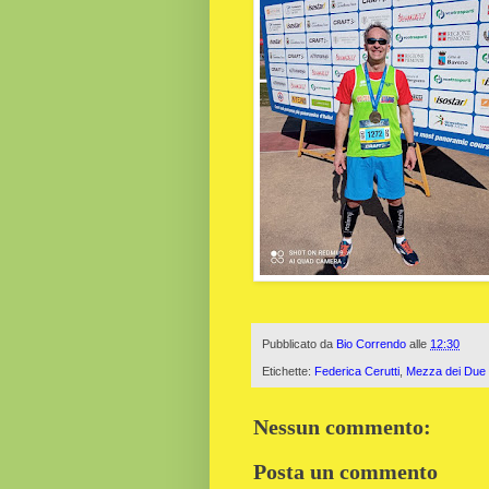
Pubblicato da
Bio Correndo
alle
12:30
Etichette:
Federica Cerutti
,
Mezza dei Due 
Nessun commento:
Posta un commento