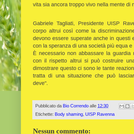
vita sia ancora troppo vivo nella mente di m
Gabriele Tagliati, Presidente UISP Rav
corpo altrui così come la discriminazione
devono essere superate anche in questi e
con la speranza di una società più equa e 
È necessario non abbassare la guardia m
con il rispetto altrui si può costruire un
dimostrare questo ci sono le tante reazio
tratta di una situazione che può lascia
deve".
Pubblicato da
Bio Correndo
alle
12:30
Etichette:
Body shaming
,
UISP Ravenna
Nessun commento: