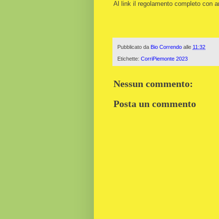
Al link il regolamento completo con a
Pubblicato da
Bio Correndo
alle
11:32
Etichette:
CorriPiemonte 2023
Nessun commento:
Posta un commento