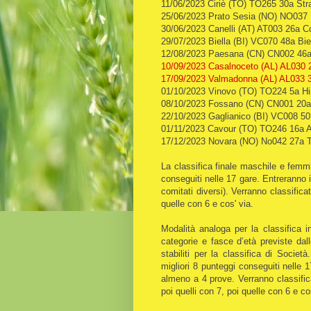
11/06/2023 Ciriè (TO) TO265 30a Stra
25/06/2023 Prato Sesia (NO) NO037 
30/06/2023 Canelli (AT) AT003 26a Co
29/07/2023 Biella (BI) VC070 48a Bie
12/08/2023 Paesana (CN) CN002 46a
10/09/2023 Casalnoceto (AL) AL030
17/09/2023 Valmadonna (AL) AL033 3
01/10/2023 Vinovo (TO) TO224 5a Hi
08/10/2023 Fossano (CN) CN001 20a 
22/10/2023 Gaglianico (BI) VC008 50
01/11/2023 Cavour (TO) TO246 16a 
17/12/2023 Novara (NO) No042 27a Tr
La classifica finale maschile e femm
conseguiti nelle 17 gare. Entreranno 
comitati diversi). Verranno classific
quelle con 6 e cos' via.
Modalità analoga per la classifica in
categorie e fasce d’età previste da
stabiliti per la classifica di Socie
migliori 8 punteggi conseguiti nelle 1
almeno a 4 prove. Verranno classifica
poi quelli con 7, poi quelle con 6 e co