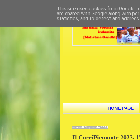
This site uses cookies from Google to 
are shared with Google along with per
statistics, and to detect and address
HOME PAGE
martedì 3 gennaio 2023
Il CorriPiemonte 2023. 