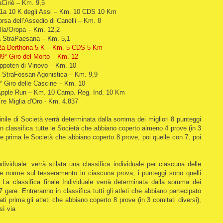
Ciriè – Km. 9,5
1a 10 K degli Assi – Km. 10 CDS 10 Km
rsa dell’Assedio di Canelli – Km. 8
lla/Oropa – Km. 12,2
 StraPaesana – Km. 5,1
 2a Derthona 5 K – Km. 5 CDS 5 Km
9° Giro del Morto – Km. 12
ppoten di Vinovo – Km. 10
StraFossan Agonistica – Km. 9,9
° Giro delle Cascine – Km. 10
Apple Run – Km. 10 Camp. Reg. Ind. 10 Km
e Miglia d'Oro - Km. 4.837
inile di Società verrà determinata dalla somma dei migliori 8 punteggi
in classifica tutte le Società che abbiano coperto almeno 4 prove (in 3
ate prima le Società che abbiano coperto 8 prove, poi quelle con 7, poi
dividuale: verrà stilata una classifica individuale per ciascuna delle
lle norme sul tesseramento in ciascuna prova; i punteggi sono quelli
tà. La classifica finale Individuale verrà determinata dalla somma dei
7 gare. Entreranno in classifica tutti gli atleti che abbiano partecipato
ti prima gli atleti che abbiano coperto 8 prove (in 3 comitati diversi),
sì via