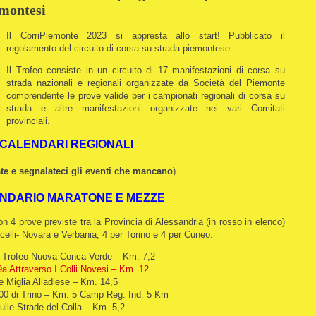
emontesi
Il CorriPiemonte 2023 si appresta allo start! Pubblicato il
regolamento del circuito di corsa su strada piemontese.
Il Trofeo consiste in un circuito di 17 manifestazioni di corsa su
strada nazionali e regionali organizzate da Società del Piemonte
comprendente le prove valide per i campionati regionali di corsa su
strada e altre manifestazioni organizzate nei vari Comitati
provinciali.
CALENDARI REGIONALI
te e segnalateci gli eventi che mancano
)
NDARIO MARATONE E MEZZE
n 4 prove previste tra la Provincia di Alessandria (in rosso in elenco)
ercelli- Novara e Verbania, 4 per Torino e 4 per Cuneo.
 Trofeo Nuova Conca Verde – Km. 7,2
a Attraverso I Colli Novesi – Km. 12
 Miglia Alladiese – Km. 14,5
00 di Trino – Km. 5 Camp Reg. Ind. 5 Km
le Strade del Colla – Km. 5,2