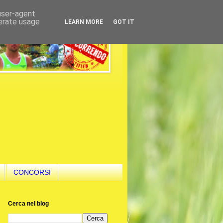
 user-agent
nerate usage
LEARN MORE
GOT IT
CONCORSI
Cerca nel blog