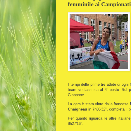
femminile ai Campionati
I tempi delle prime tre atlete di ogni
team si classifica al 4° posto. Sul
Giappone.
La gara è stata vinta dalla francese
Chaigneau
in 7h06'32", completa il p
Per quanto riguarda le altre italian
8h27'16".