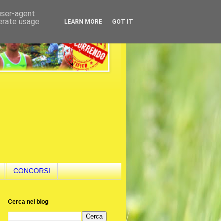
 user-agent
nerate usage
LEARN MORE
GOT IT
CONCORSI
Cerca nel blog