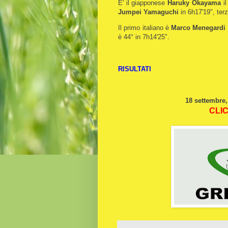
E' il giapponese
Haruky Okayama
i
Jumpei Yamaguchi
in 6h17'19", te
Il primo italiano è
Marco Menegardi
è 44° in 7h14'25".
RISULTATI
18 settembre,
CLIC