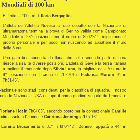
 Mondiali di 100 km
E' finita la 100 km di
Ilaria Bergaglio.
L'atleta dell'Atletica Novese al suo debutto con la Nazionale di
ultramaratona termina la prova di Berlino valida come Campionato
Mondiale in 28^ posizione con il crono di 8h02'51", migliorando il
proprio personale e per poco non riuscendo ad abbattere il muro
delle 8 ore.
Una gara ben condotta da Ilaria che nella seconda parte di gara
riesce a risalite diverse posizioni. L'atleta di Gavi è la terza italiana
a tagliare il traguardo dopo
Silvia Luna
, la migliore delle Azzurre in
8^ posizione con il crono di 7h29'01"e
Federica Moroni
9^ in
7h31'45".
 Nazionale sono stati considerati per la classifica di squadra, il nostro
 podio la Nazionale USA occupa il primo gradino seguita da Francia e
Floriane Hot
in 7h04'03", secondo posto per la connazionale
Camille
odio assoluto l'irlandese
Caitriona Jennings
7h07'16".
e
Lorena Brusamento
è 31^ in 8h04'42",
Denise Tappatà
è 44^ in