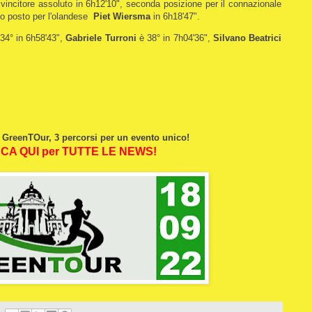
l vincitore assoluto in 6h12'10", seconda posizione per il connazionale
rzo posto per l'olandese
Piet Wiersma
in 6h18'47".
34° in 6h58'43",
Gabriele Turroni
è 38° in 7h04'36",
Silvano Beatrici
 GreenTOur, 3 percorsi per un evento unico!
CA QUI per TUTTE LE NEWS!