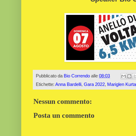
Pubblicato da
Bio Correndo
alle
08:03
Etichette:
Anna Bardelli
,
Gara 2022
,
Mariglen Kurta
Nessun commento:
Posta un commento