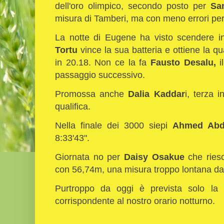
dell'oro olimpico, secondo posto per
Sa
misura di Tamberi, ma con meno errori per
La notte di Eugene ha visto scendere in 
Tortu
vince la sua batteria e ottiene la qua
in 20.18. Non ce la fa
Fausto Desalu,
il
passaggio successivo.
Promossa anche
Dalia Kaddar
i, terza 
qualifica.
Nella finale dei 3000 siepi
Ahmed Ab
8:33'43".
Giornata no per
Daisy Osakue
che ries
con 56,74m, una misura troppo lontana dai 
Purtroppo da oggi è prevista solo la
corrispondente al nostro orario notturno.