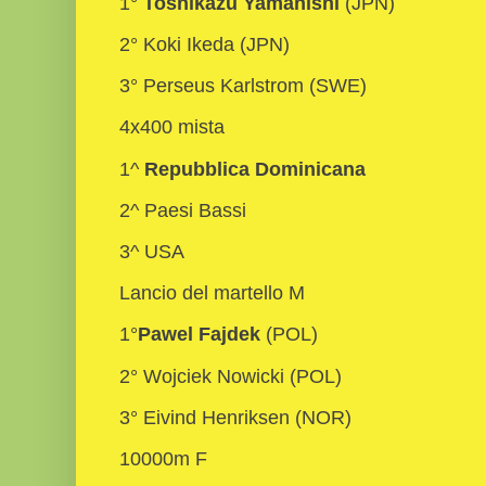
1°
Toshikazu Yamanishi
(JPN)
2° Koki Ikeda (JPN)
3° Perseus Karlstrom (SWE)
4x400 mista
1^
Repubblica Dominicana
2^ Paesi Bassi
3^ USA
Lancio del martello M
1°
Pawel Fajdek
(POL)
2° Wojciek Nowicki (POL)
3° Eivind Henriksen (NOR)
10000m F