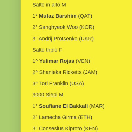
Salto in alto M
1°
Mutaz Barshim
(QAT)
2° Sanghyeok Woo (KOR)
3° Andrij Protsenko (UKR)
Salto triplo F
1^
Yulimar Rojas
(VEN)
2^ Shanieka Ricketts (JAM)
3^ Tori Franklin (USA)
3000 Siepi M
1°
Soufiane El Bakkali
(MAR)
2° Lamecha Girma (ETH)
3° Conseslus Kiproto (KEN)