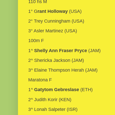
110 hs M
1° G
rant Holloway
(USA)
2° Trey Cunningham (USA)
3° Asler Martinez (USA)
100m F
1^
Shelly Ann Fraser Pryce
(JAM)
2^ Shericka Jackson (JAM)
3^ Elaine Thompson Herah (JAM)
Maratona F
1^
Gatytom Gebreslase
(ETH)
2^ Judith Korir (KEN)
3^ Lonah Salpeter (ISR)