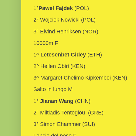
1°
Pawel Fajdek
(POL)
2° Wojciek Nowicki (POL)
3° Eivind Henriksen (NOR)
10000m F
1^
Letesenbet Gidey
(ETH)
2^ Hellen Obiri (KEN)
3^ Margaret Chelimo Kipkemboi (KEN)
Salto in lungo M
1°
Jianan Wang
(CHN)
2° Miltiadis Tentoglou (GRE)
3° Simon Ehammer (SUI)
Lancio del peso F