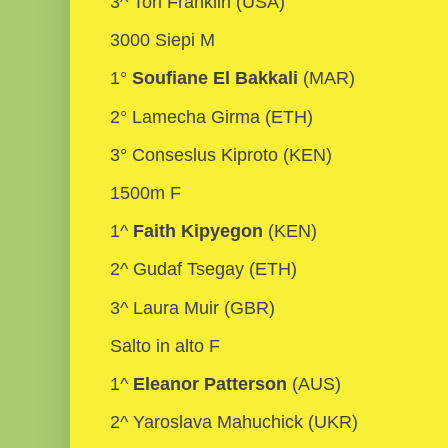
3^ Tori Franklin (USA)
3000 Siepi M
1°
Soufiane El Bakkali
(MAR)
2° Lamecha Girma (ETH)
3° Conseslus Kiproto (KEN)
1500m F
1^
Faith Kipyegon
(KEN)
2^ Gudaf Tsegay (ETH)
3^ Laura Muir (GBR)
Salto in alto F
1^
Eleanor Patterson
(AUS)
2^ Yaroslava Mahuchick (UKR)