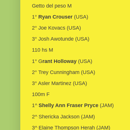
Getto del peso M
1°
Ryan Crouser
(USA)
2° Joe Kovacs (USA)
3° Josh Awotunde (USA)
110 hs M
1° G
rant Holloway
(USA)
2° Trey Cunningham (USA)
3° Asler Martinez (USA)
100m F
1^
Shelly Ann Fraser Pryce
(JAM)
2^ Shericka Jackson (JAM)
3^ Elaine Thompson Herah (JAM)