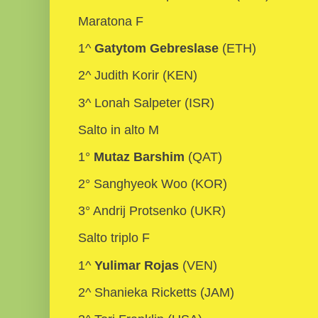
Maratona F
1^
Gatytom Gebreslase
(ETH)
2^ Judith Korir (KEN)
3^ Lonah Salpeter (ISR)
Salto in alto M
1°
Mutaz Barshim
(QAT)
2° Sanghyeok Woo (KOR)
3° Andrij Protsenko (UKR)
Salto triplo F
1^
Yulimar Rojas
(VEN)
2^ Shanieka Ricketts (JAM)