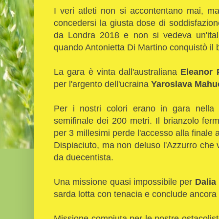
I veri atleti non si accontentano mai, 
concedersi la giusta dose di soddisfazion
da Londra 2018 e non si vedeva un'ital
quando Antonietta Di Martino conquistò i
La gara è vinta dall'australiana
Eleanor 
per l'argento dell'ucraina
Yaroslava Mahu
Per i nostri colori erano in gara nella 
semifinale dei 200 metri. Il brianzolo fe
per 3 millesimi perde l'accesso alla final
Dispiaciuto, ma non deluso l'Azzurro che 
da duecentista.
Una missione quasi impossibile per
Dalia
sarda lotta con tenacia e conclude ancora 
Missione compiuta per le nostre ostacolis