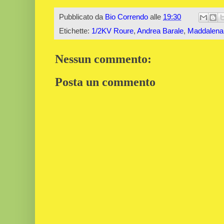
Pubblicato da
Bio Correndo
alle
19:30
Etichette:
1/2KV Roure
,
Andrea Barale
,
Maddalen
Nessun commento:
Posta un commento