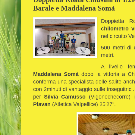
Barale e Maddalena Somà
Doppietta 
chilometro v
nel circuito V
500 metri di 
metri.
A livello fe
Maddalena Somà
dopo la vittoria a Ch
conferma una specialista delle salite anch
con 2minuti di vantaggio sulle inseguitrici
per
Silvia Camusso
(Vigonechecorre) 
Plavan
(Atletica Valpellice) 25'27".