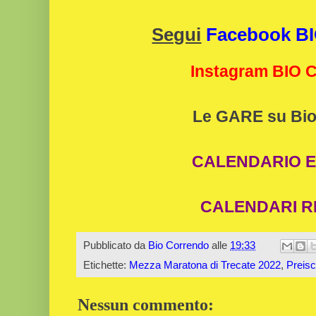
Segui
Facebook 
Instagram BIO
Le GARE su Bio
CALENDARIO E
CALENDARI R
Pubblicato da
Bio Correndo
alle
19:33
Etichette:
Mezza Maratona di Trecate 2022
,
Preiscr
Nessun commento: