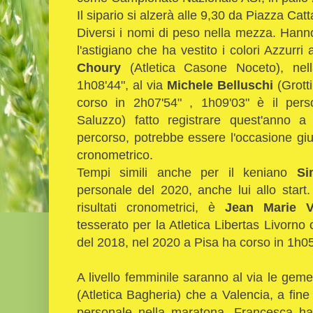
Il sipario si alzerà alle 9,30 da Piazza Cat
Diversi i nomi di peso nella mezza. Hann
l'astigiano che ha vestito i colori Azzurr
Choury
(Atletica Casone Noceto), nel
1h08'44", al via
Michele Belluschi
(Grott
corso in 2h07'54" , 1h09'03" è il per
Saluzzo) fatto registrare quest'anno 
percorso, potrebbe essere l'occasione giu
cronometrico.
Tempi simili anche per il keniano
Si
personale del 2020, anche lui allo start.
risultati cronometrici, è
Jean Marie V
tesserato per la Atletica Libertas Livorn
del 2018, nel 2020 a Pisa ha corso in 1h0
A livello femminile saranno al via le geme
(Atletica Bagheria) che a Valencia, a fine
personale nella maratona. Francesca ha