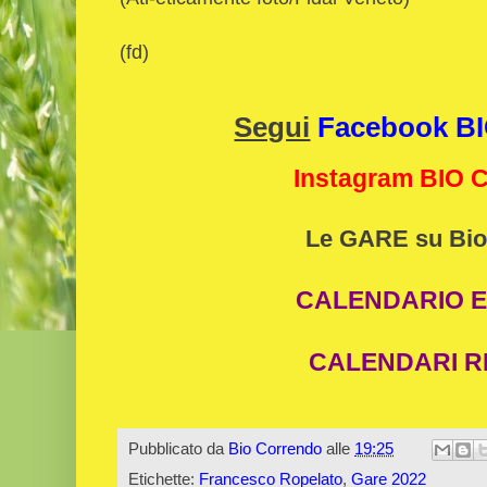
(fd)
Segui
Facebook 
Instagram BIO
Le GARE su Bio
CALENDARIO E
CALENDARI R
Pubblicato da
Bio Correndo
alle
19:25
Etichette:
Francesco Ropelato
,
Gare 2022