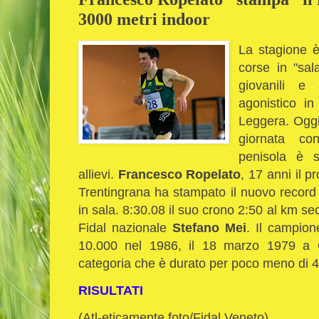
3000 metri indoor
La stagione è
corse in "sal
giovanili e 
agonistico in 
Leggera.
Oggi 
giornata con
penisola è s
allievi.
Francesco Ropelato
, 17 anni il 
Trentingrana ha stampato il nuovo record 
in sala. 8:30.08 il suo crono 2:50 al km se
Fidal nazionale
Stefano Mei
. Il campio
10.000 nel 1986,
il 18 marzo 1979 a G
categoria che è durato per poco meno di 
RISULTATI
(Atl-eticamente foto/Fidal Veneto)