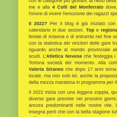
con le categorie più giovani, al netto della
me e alla
4 Colli del Monferrato
dove,
l'onore di vivere l'emozione dei ragazzi spe
Il 2022?
Per il blog è già iniziato con 
calendario in due sezioni.
Top
e
regiona
feriale di Arianna e di entrambi nel fine s
con la statistica dei vincitori delle gare t
sguardo anche al mondo provinciale al
scudi. L'
Atletica Novese
che festeggia i
Tortona società del momento. Alla cor
Valeria Straneo
che dopo 17 anni torna a
locale, ma non solo lei, anche la proposizi
della mezza maratona in programma per il
Il 2022 inizia con una leggera zoppia, qu
diverse gare previste nei prossimi giorni
ancora predominanti nelle nostre vite, 
insegna però che con la bella stagione tu