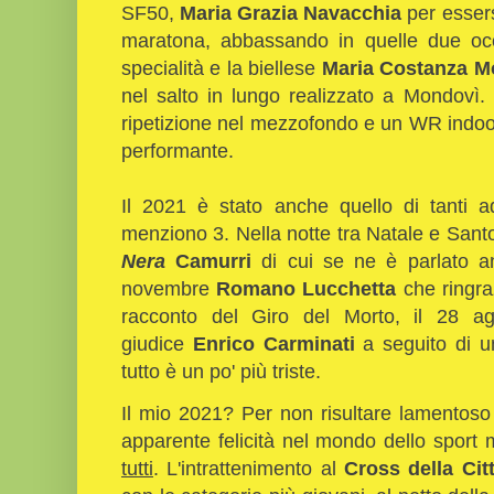
SF50,
Maria Grazia Navacchia
per essers
maratona, abbassando in quelle due occa
specialità e la biellese
Maria Costanza M
nel salto in lungo realizzato a Mondovì.
ripetizione nel mezzofondo e un WR indo
performante.
Il 2021 è stato anche quello di tanti add
menziono 3. Nella notte tra Natale e San
Nera
Camurri
di cui se ne è parlato anc
novembre
Romano Lucchetta
che ringra
racconto del Giro del Morto, il 28 a
giudice
Enrico Carminati
a seguito di un
tutto è un po' più triste.
Il mio 2021? Per non risultare lamentoso
apparente felicità nel mondo dello sport
tutti
. L'intrattenimento al
Cross della Cit