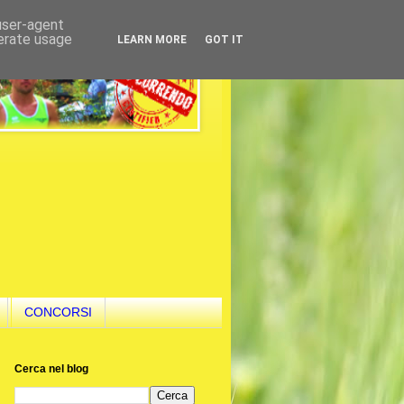
 user-agent
nerate usage
LEARN MORE
GOT IT
CONCORSI
Cerca nel blog