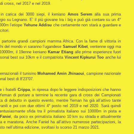
 di cross, nel 2017 e nel 2019.
 in carica dei 3000 siepi, il keniano
Amos Serem
alla sua prima
gio su Legnano. E’ il più giovane tra i big e può già contare su un 4°
5000m l’etiope
Yehune Addisu
che certamente non starà a guardare e
citori.
rtorire grandi campioni mamma Africa. Con la fame di vittoria in
cchi del mondo vi saranno l’ugandese
Samuel Kibet
, ventenne oggi ma
 10000m, il 19enne keniano
Kamar Etiang
alle prime esperienze fuori
sonal best sui 10km e il compatriota
Vincent
Kipkurui Too
anche lui
ternazionali il tunisino
Mohamed Amin Jhinaoui
, campione nazionale
nal best di 8’23”07.
i fratelli
Crippa
, in ripresa dopo le leggere indisposizioni che hanno
Yeman di portare a termine la recente gara di cross dei Campionati
ta di debutto in questo evento, mentre Yeman ha già all’attivo tante
ovanili e poi con due ottimi 4° posto nel 2019 e nel 2020. Sarà quindi
ntusiasmante sfida tra il primatista italiano sui 10000m in pista e
Fanie
l, da poco ex primatista italiano 10 km su strada e attualmente
a e maratona. Anche Faniel ha all’attivo numerose partecipazioni, la
posto nell’ultima edizione, svoltasi lo scorso 21 marzo 2021.