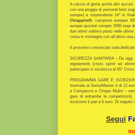
A caccia di gloria anche altri azzurri,
con una pioggia di personal best segna
sempre) e sorprendente 14° in fina
Chiappinell
i, campione europeo 300
europei assoluti sempre 3000 siepi d
due ottimi settimo posto nelle ultime
corsa in montagna con all’attivo una p
Il prossimo comunicato sarà dedicat
SICUREZZA SANITARIA – Da oggi, 21 d
regolamenti (cross sprint ad elimin
partecipare in sicurezza al 65° Cros
PROGRAMMA GARE E ISCRIZIONI – 
riservata ai SeniorMaster è di 12 eu
a Campaccio e Cinque Mulini – semp
gara di entrambe le competizioni).
iscrizione è pari a 5 euro. Di seguito
Segui
F
In