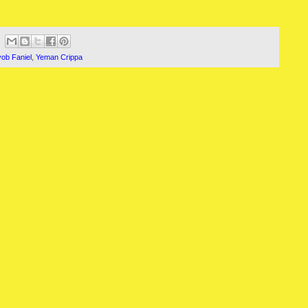
ob Faniel
,
Yeman Crippa