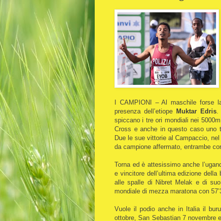
I CAMPIONI – Al maschile forse la 
presenza dell’etiope
Muktar Edris
.
spiccano i tre ori mondiali nei 5000m 
Cross e anche in questo caso uno tr
Due le sue vittorie al Campaccio, nel
da campione affermato, entrambe coro
Torna ed è attesissimo anche l’ugan
e vincitore dell’ultima edizione dell
alle spalle di Nibret Melak e di su
mondiale di mezza maratona con 57’
Vuole il podio anche in Italia il bu
ottobre, San Sebastian 7 novembre e 