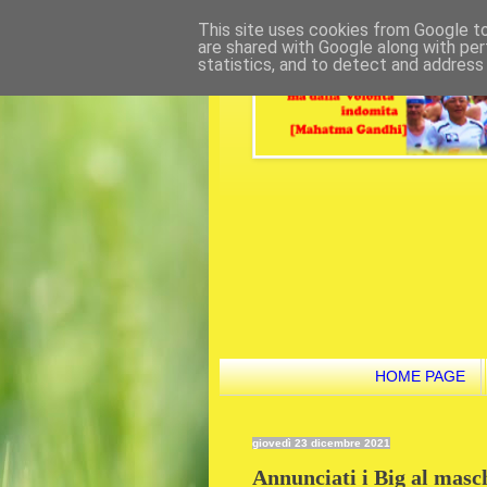
This site uses cookies from Google to 
are shared with Google along with per
statistics, and to detect and address
HOME PAGE
giovedì 23 dicembre 2021
Annunciati i Big al masch