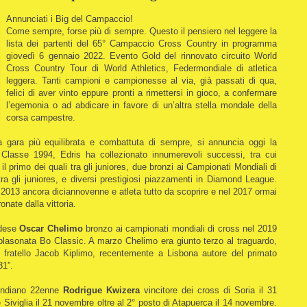
Annunciati i Big del Campaccio!
Come sempre, forse più di sempre. Questo il pensiero nel leggere la
lista dei partenti del 65° Campaccio Cross Country in programma
giovedì 6 gennaio 2022.
Evento Gold del rinnovato circuito World
Cross Country Tour di World Athletics, Federmondiale di atletica
leggera. Tanti campioni e campionesse al via, già passati di qua,
felici di aver vinto eppure pronti a rimettersi in gioco, a confermare
l’egemonia o ad abdicare in favore di un’altra stella mondale della
corsa campestre.
gara più equilibrata e combattuta di sempre, si annuncia oggi la
 Classe 1994, Edris ha collezionato innumerevoli successi, tra cui
il primo dei quali tra gli juniores, due bronzi ai Campionati Mondiali di
a gli juniores, e diversi prestigiosi piazzamenti in Diamond League.
 2013 ancora diciannovenne e atleta tutto da scoprire e nel 2017 ormai
nate dalla vittoria.
dese
Oscar Chelimo
bronzo ai campionati mondiali di cross nel 2019
a blasonata Bo Classic. A marzo Chelimo era giunto terzo al traguardo,
o fratello Jacob Kiplimo, recentemente a Lisbona autore del primato
31”.
rundiano 22enne
Rodrigue Kwizera
vincitore dei cross di Soria il 31
Siviglia il 21 novembre oltre al 2° posto di Atapuerca il 14 novembre.