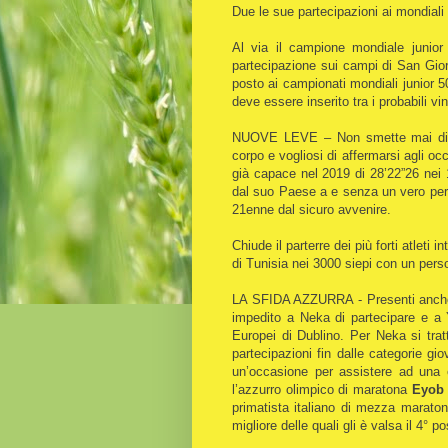
Due le sue partecipazioni ai mondiali
Al via il campione mondiale junior
partecipazione sui campi di San Gior
posto ai campionati mondiali junior 
deve essere inserito tra i probabili vin
NUOVE LEVE – Non smette mai di pa
corpo e vogliosi di affermarsi agli o
già capace nel 2019 di 28’22”26 nei
dal suo Paese a e senza un vero per
21enne dal sicuro avvenire.
Chiude il parterre dei più forti atleti in
di Tunisia nei 3000 siepi con un perso
LA SFIDA AZZURRA - Presenti anche 
impedito a Neka di partecipare e a 
Europei di Dublino. Per Neka si trat
partecipazioni fin dalle categorie gi
un’occasione per assistere ad una e
l’azzurro olimpico di maratona
Eyob 
primatista italiano di mezza maraton
migliore delle quali gli è valsa il 4° 