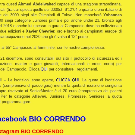
 tra questi
Ahmed Abdelwahed
capace di una stagione straordinaria,
ti (tra cui spicca quello sui 3000st, 8’12”04 e quarto crono italiano di
le dei 3000 siepi alle Olimpiadi di Tokyo. Non mancherà
Yohannes
0 siepi categorie Juinores prima e poi anche under 23, bronzo agli
el 2018 e anche lui spesso in gara al Campaccio dove ha collezionato
 due edizioni e
Xavier Chevrier,
oro e bronzo ai campionati europei di
artecipazione nel 2020 che gli è valsa il 13° posto.
o al 65° Campaccio al femminile, con le nostre campionesse.
icembre, sono consultabili sul sito il protocollo di sicurezza ed i
azione, master e gare giovanili, internazionali e cross corto) per
s del Campaccio. Clicca
QUI
per consultare i regolamenti.
Le iscrizioni sono aperte,
CLICCA QUI
. La quota di iscrizione
ro (comprensiva di pacco gara) mentre la quota di iscrizione congiunta
re riservata ai SeniorMaster è di 20 euro (comprensiva dei pacchi
 Per le categorie Allieve/i, Juniores, Promesse, Seniores la quota
 il programma gare.
acebook BIO CORRENDO
stagram BIO CORRENDO