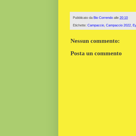
Pubblicato da
Bio Correndo
alle
20:10
Etichette:
Campaccio
,
Campaccio 2022
,
Ey
Nessun commento:
Posta un commento