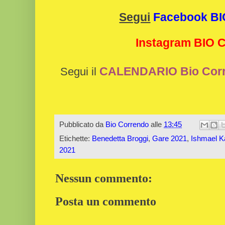
Segui
Facebook B
Instagram BIO
CALENDARIO Bio Cor
Segui il
Pubblicato da
Bio Correndo
alle
13:45
Etichette:
Benedetta Broggi
,
Gare 2021
,
Ishmael K
2021
Nessun commento:
Posta un commento