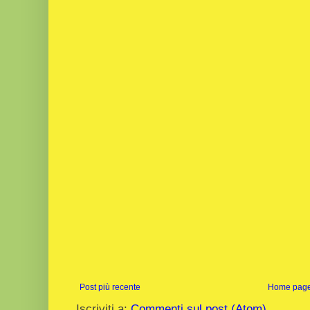
Post più recente
Home pag
Iscriviti a:
Commenti sul post (Atom)