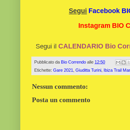
Segui
Facebook B
Instagram BIO
CALENDARIO Bio Cor
Segui il
Pubblicato da
Bio Correndo
alle
12:50
Etichette:
Gare 2021
,
Giuditta Turini
,
Ibiza Trail M
Nessun commento:
Posta un commento