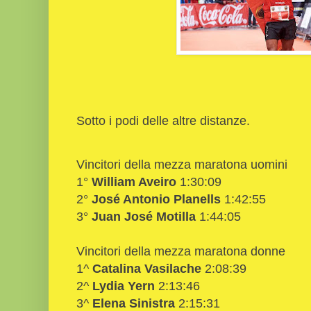
Sotto i podi delle altre distanze.
Vincitori della mezza maratona uomini
1°
William Aveiro
1:30:09
2°
José Antonio Planells
1:42:55
3°
Juan José Motilla
1:44:05
Vincitori della mezza maratona donne
1^
Catalina Vasilache
2:08:39
2^
Lydia Yern
2:13:46
3^
Elena Sinistra
2:15:31