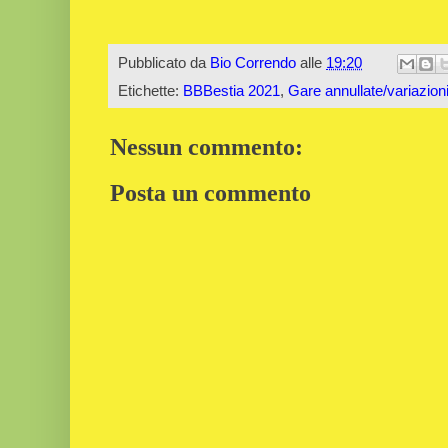
Pubblicato da
Bio Correndo
alle
19:20
Etichette:
BBBestia 2021
,
Gare annullate/variazion
Nessun commento:
Posta un commento