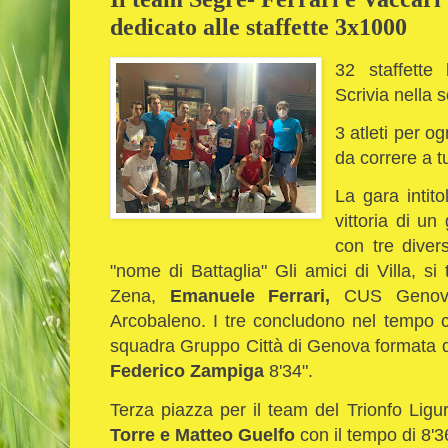
dedicato alle staffette 3x1000
32 staffette
Scrivia nella
3 atleti per o
da correre a t
La gara intito
vittoria di un 
con tre dive
"nome di Battaglia" Gli amici di Villa, si 
Zena,
Emanuele Ferrari,
CUS Geno
Arcobaleno. I tre concludono nel tempo 
squadra Gruppo Città di Genova formata
Federico Zampiga
8'34".
Terza piazza per il team del Trionfo Lig
Torre e Matteo Guelfo
con il tempo di 8'3