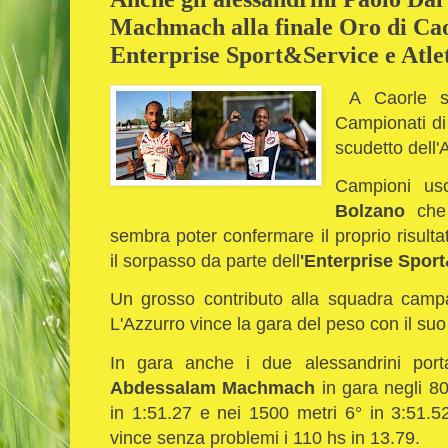
Machmach alla finale Oro di Caor
Enterprise Sport&Service e Atle
A Caorle si
Campionati di 
scudetto dell'A
Campioni usc
Bolzano
che 
sembra poter confermare il proprio risult
il sorpasso da parte dell
'Enterprise Spor
Un grosso contributo alla squadra camp
L'Azzurro vince la gara del peso con il su
In gara anche i due alessandrini portac
Abdessalam Machmach
in gara negli 80
in 1:51.27 e nei 1500 metri 6° in 3:51.5
vince senza problemi i 110 hs in 13.79.