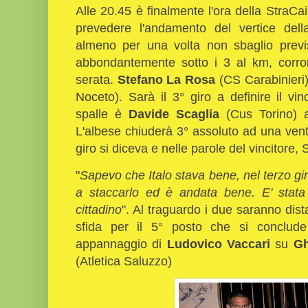
Alle 20.45 è finalmente l'ora della StraCai
prevedere l'andamento del vertice del
almeno per una volta non sbaglio previs
abbondantemente sotto i 3 al km, corron
serata.
Stefano La Rosa
(CS Carabinieri
Noceto). Sarà il 3° giro a definire il vin
spalle è
Davide Scaglia
(Cus Torino) a
L'albese chiuderà 3° assoluto ad una venti
giro si diceva e nelle parole del vincitore,
"
Sapevo che Italo stava bene, nel terzo gir
a staccarlo ed è andata bene. E' stata
cittadino
". Al traguardo i due saranno dist
sfida per il 5° posto che si conclude
appannaggio di
Ludovico Vaccari
su
Gh
(Atletica Saluzzo)