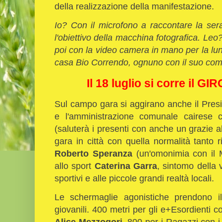
della realizzazione della manifestazione.
Io? Con il microfono a raccontare la sera
l'obiettivo della macchina fotografica. Leo
poi con la video camera in mano per la lun
casa Bio Correndo, ognuno con il suo comp
Il 18 luglio si corre il 
Sul campo gara si aggirano anche il Presi
e l'amministrazione comunale cairese
(saluterà i presenti con anche un grazie all
gara in città con quella normalità tanto r
Roberto Speranza
(un'omonimia con il M
allo sport
Caterina Garra
, sintomo della v
sportivi e alle piccole grandi realtà locali.
Le schermaglie agonistiche prendono il
giovanili. 400 metri per gli e+Esordienti co
Alice Mezzogori
, 800 per i Ragazzi con i