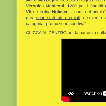
Veronica Meniconi
, 1200 per i Cadetti 
Vita
e
Luisa Nolasco
. I nomi dei primi è
gara
sono stati tutti premiati
, un evento c
categoria "promozione sportiva".
CLICCA AL CENTRO per la partenza della