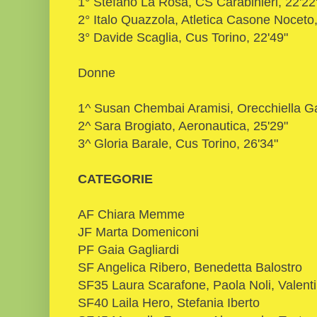
1° Stefano La Rosa, CS Carabinieri, 22'22
2° Italo Quazzola, Atletica Casone Noceto,
3° Davide Scaglia, Cus Torino, 22'49"
Donne
1^ Susan Chembai Aramisi, Orecchiella G
2^ Sara Brogiato, Aeronautica, 25'29"
3^ Gloria Barale, Cus Torino, 26'34"
CATEGORIE
AF Chiara Memme
JF Marta Domeniconi
PF Gaia Gagliardi
SF Angelica Ribero, Benedetta Balostro
SF35 Laura Scarafone, Paola Noli, Valent
SF40 Laila Hero, Stefania Iberto