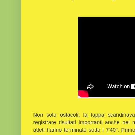
Non solo ostacoli, la tappa scandinav
registrare risultati importanti anche ne
atleti hanno terminato sotto i 7'40". Prim