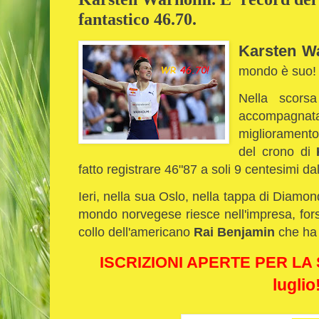
fantastico 46.70.
Karsten W
mondo è suo!
Nella scors
accompagnata
miglioramento 
del crono di
K
fatto registrare 46"87 a soli 9 centesimi da
Ieri, nella sua Oslo, nella tappa di Diamo
mondo norvegese riesce nell'impresa, fors
collo dell'americano
Rai Benjamin
che ha 
ISCRIZIONI APERTE PER LA
luglio